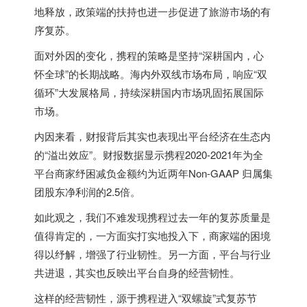
地释放，政策端的扶持也进一步促进了旅游市场的有
序复苏。
面对外因的变化，携程的策略是坚持“深耕国内，心
怀全球”的长期战略。海内外双线市场布局，响应“双
循环”大发展格局，持续深耕国内市场巩固拓展国际
市场。
内因来看，财报背后其实也表现出平台经济在生态内
的“溢出效应”。财报数据显示携程2020-2021年为全
平台商家纾困减负金额约为近两年Non-GAAP 归属集
团股东净利润的2.5倍。
如此观之，我们不难发现携程过去一年的复苏质量是
值得肯定的，一方面实打实地投入下，商家端的困境
得以纾解，增强了行业韧性。另一方面，平台与行业
共进退，其实也反映出平台自身的经营韧性。
这样的经营韧性，源于携程进入“双螺旋”式复苏节