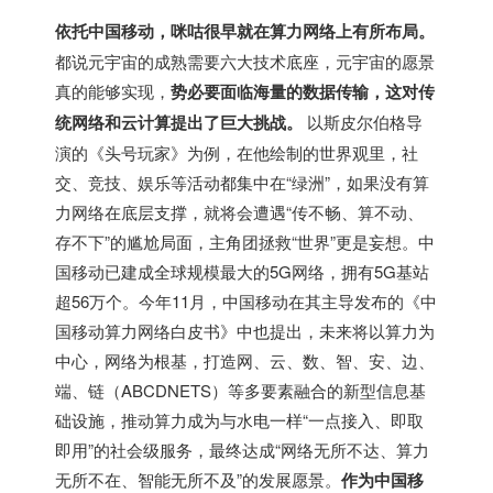
依托中国移动，咪咕很早就在算力网络上有所布局。
都说元宇宙的成熟需要六大技术底座，元宇宙的愿景
真的能够实现，
势必要面临海量的数据传输，这对传
统网络和云计算提出了巨大挑战。
以斯皮尔伯格导
演的《头号玩家》为例，在他绘制的世界观里，社
交、竞技、娱乐等活动都集中在“绿洲”，如果没有算
力网络在底层支撑，就将会遭遇“传不畅、算不动、
存不下”的尴尬局面，主角团拯救“世界”更是妄想。中
国移动已建成全球规模最大的5G网络，拥有5G基站
超56万个。今年11月，中国移动在其主导发布的《中
国移动算力网络白皮书》中也提出，未来将以算力为
中心，网络为根基，打造网、云、数、智、安、边、
端、链（ABCDNETS）等多要素融合的新型信息基
础设施，推动算力成为与水电一样“一点接入、即取
即用”的社会级服务，最终达成“网络无所不达、算力
无所不在、智能无所不及”的发展愿景。
作为中国移