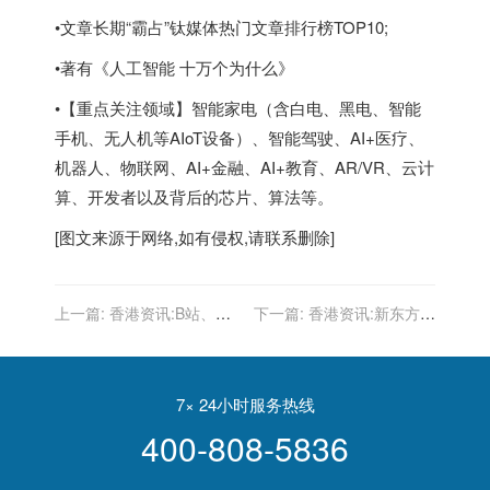
•文章长期“霸占”钛媒体热门文章排行榜TOP10;
•著有《人工智能 十万个为什么》
•【重点关注领域】智能家电（含白电、黑电、智能
手机、无人机等AIoT设备）、智能驾驶、AI+医疗、
机器人、物联网、AI+金融、AI+教育、AR/VR、云计
算、开发者以及背后的芯片、算法等。
[图文来源于网络,如有侵权,请联系删除]
上一篇:
香港资讯:B站、爱
下一篇:
香港资讯:新东方因
奇艺：这对难兄难弟
税务问题被罚18万
7× 24小时服务热线
400-808-5836