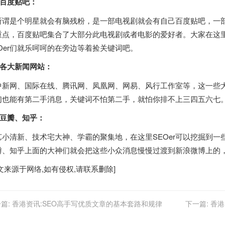
)百度贴吧：
所谓是个明星就会有脑残粉，是一部电视剧就会有自己百度贴吧，一部
重点，百度贴吧集合了大部分此电视剧或者电影的爱好者。大家在这
EOer们就乐呵呵的在旁边等着捡关键词吧。
)各大新闻网站：
中新网、国际在线、腾讯网、凤凰网、网易、风行工作室等，这一些
们也能有第二手消息，关键词不怕第二手，就怕你排不上三四五六七
)豆瓣、知乎：
艺小清新、技术宅大神、学霸的聚集地，在这里SEOer可以挖掘到
瓣、知乎上面的大神们就会把这些小众消息慢慢过渡到新浪微博上的，
文来源于网络,如有侵权,请联系删除]
篇:
香港资讯:SEO高手写优质文章的基本套路和规律
下一篇:
香港