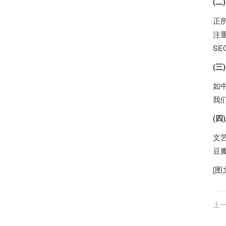
(二
正
注
S
(三
如
我
(四
文
豆
[图
上一