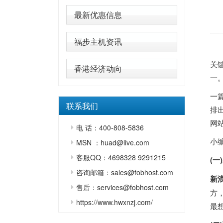
最新优惠信息
福步主机资讯
关
香港经济动向
一
一
联系我们
排
网
电 话：400-808-5836
小
MSN ：huad@live.com
客服QQ：4698328 9291215
(一
咨询邮箱：sales@fobhost.com
新
售后：services@fobhost.com
方
https://www.hwxnzj.com/
最