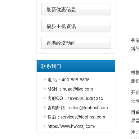
最新优惠信息
福步主机资讯
香
香港经济动向
博
联系我们
根
电 话：400-808-5836
测
MSN ：huad@live.com
开
客服QQ：4698328 9291215
记
咨询邮箱：sales@fobhost.com
目
售后：services@fobhost.com
果
https://www.hwxnzj.com/
用