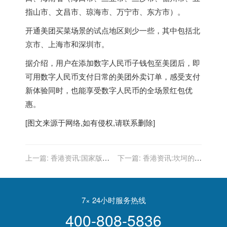
指山市、文昌市、琼海市、万宁市、东方市）。
开通美团买菜场景的试点地区则少一些，其中包括北
京市、上海市和深圳市。
据介绍，用户在添加数字人民币子钱包至美团后，即
可用数字人民币支付日常的美团外卖订单，感受支付
新体验同时，也能享受数字人民币的全场景红包优
惠。
[图文来源于网络,如有侵权,请联系删除]
上一篇:
香港资讯:国家版权
下一篇:
香港资讯:坎坷的国
局：各数字音乐平台不得签
际化战略，快手裁员能否走
署独家版权协议
出困境？
7× 24小时服务热线
400-808-5836