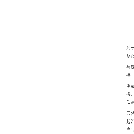
对
察
与
捧
例
授
质
显
起
当”