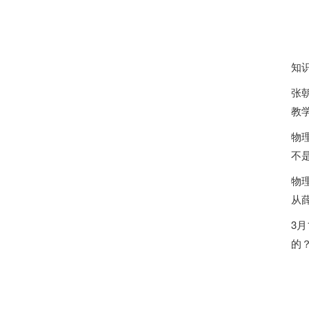
知
张
教
物
不
物
从
3
的