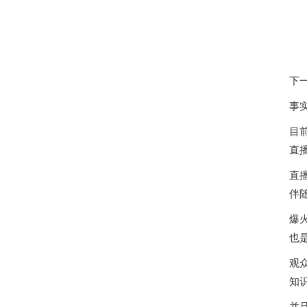
下
事
目
直
直
伴
爆
也
观
知
并