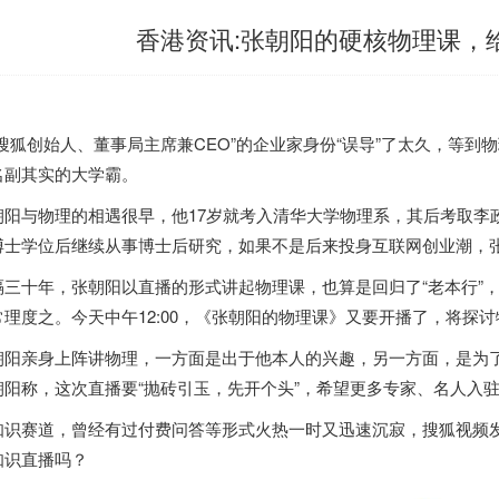
香港资讯:张朝阳的硬核物理课，
“搜狐创始人、董事局主席兼CEO”的企业家身份“误导”了太久，等
名副其实的大学霸。
朝阳与物理的相遇很早，他17岁就考入清华大学物理系，其后考取李政
博士学位后继续从事博士后研究，如果不是后来投身互联网创业潮，
隔三十年，张朝阳以直播的形式讲起物理课，也算是回归了“老本行”，
常理度之。今天中午12:00，《张朝阳的物理课》又要开播了，将探
朝阳亲身上阵讲物理，一方面是出于他本人的兴趣，另一方面，是为了
朝阳称，这次直播要“抛砖引玉，先开个头”，希望更多专家、名人入
知识赛道，曾经有过付费问答等形式火热一时又迅速沉寂，搜狐视频
知识直播吗？