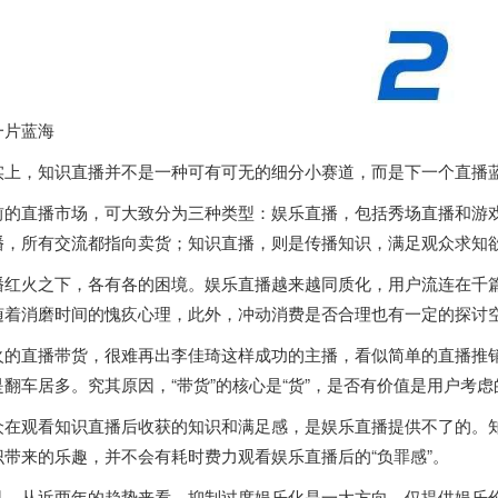
一片蓝海
实上，知识直播并不是一种可有可无的细分小赛道，而是下一个直播
前的直播市场，可大致分为三种类型：娱乐直播，包括秀场直播和游
播，所有交流都指向卖货；知识直播，则是传播知识，满足观众求知
播红火之下，各有各的困境。娱乐直播越来越同质化，用户流连在千
随着消磨时间的愧疚心理，此外，冲动消费是否合理也有一定的探讨
火的直播带货，很难再出李佳琦这样成功的主播，看似简单的直播推
是翻车居多。究其原因，“带货”的核心是“货”，是否有价值是用户考
众在观看知识直播后收获的知识和满足感，是娱乐直播提供不了的。知
识带来的乐趣，并不会有耗时费力观看娱乐直播后的“负罪感”。
且，从近两年的趋势来看，抑制过度娱乐化是一大方向，仅提供娱乐