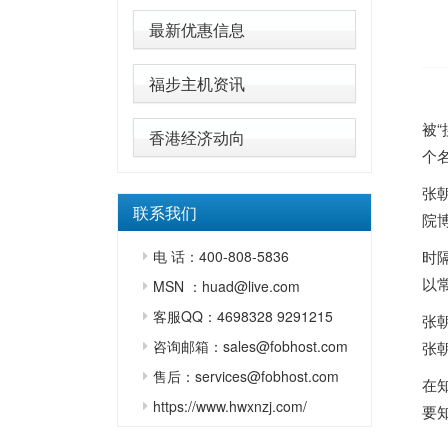
最新优惠信息
福步主机资讯
被
香港经济动向
个
张
联系我们
院
电 话：400-808-5836
时
以
MSN ：huad@live.com
客服QQ：4698328 9291215
张
咨询邮箱：sales@fobhost.com
张
售后：services@fobhost.com
在
https://www.hwxnzj.com/
要