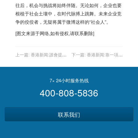
往后，机会与挑战将始终伴随。无论如何，企业也要
根植于社会土壤中，在时代脉搏上跳舞。未来企业竞
争的佼佼者，无疑将属于微博这样的“社会人”。
[图文来源于网络,如有侵权,请联系删除]
上一篇:
香港新闻:誰會提拔
下一篇:
香港新闻:靠一項專
對自己不滿的下屬？ 巧對
業世無憂年代已過 DSE狀
上司 升職加薪有你份｜知
元還會首選讀醫？｜June
薇
Leung
7× 24小时服务热线
400-808-5836
联系我们