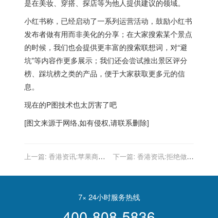
是在美妆、穿搭、探店等为他人提供建议的领域。
小红书称，已经启动了一系列运营活动，鼓励小红书
发布者做有用而非美化的分享；在大家搜索某个景点
的时候，我们也会提供更丰富的搜索联想词，对“避
坑”等内容作更多展示；我们还会尝试推出景区评分
榜、踩坑榜之类的产品，便于大家获取更多元的信
息。
现在的P图技术也太厉害了吧
[图文来源于网络,如有侵权,请联系删除]
上一篇:
香港资讯:苹果商店
下一篇:
香港资讯:拒绝做标
App价格将调整 具体受税率
题党！教你怎么写出合适的
或外汇汇率影响
软文标题
7× 24小时服务热线
400-808-5836