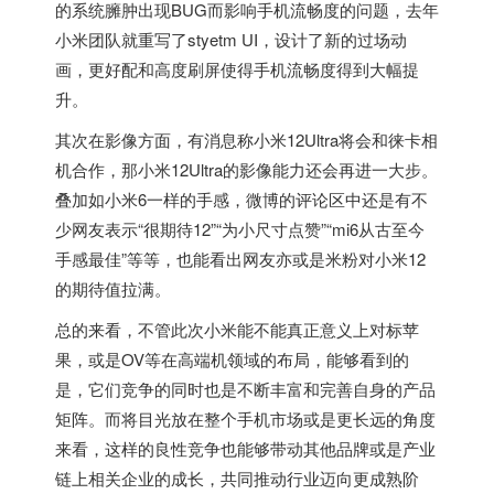
的系统臃肿出现BUG而影响手机流畅度的问题，去年
小米团队就重写了styetm UI，设计了新的过场动
画，更好配和高度刷屏使得手机流畅度得到大幅提
升。
其次在影像方面，有消息称小米12Ultra将会和徕卡相
机合作，那小米12Ultra的影像能力还会再进一大步。
叠加如小米6一样的手感，微博的评论区中还是有不
少网友表示“很期待12”“为小尺寸点赞”“mi6从古至今
手感最佳”等等，也能看出网友亦或是米粉对小米12
的期待值拉满。
总的来看，不管此次小米能不能真正意义上对标苹
果，或是OV等在高端机领域的布局，能够看到的
是，它们竞争的同时也是不断丰富和完善自身的产品
矩阵。而将目光放在整个手机市场或是更长远的角度
来看，这样的良性竞争也能够带动其他品牌或是产业
链上相关企业的成长，共同推动行业迈向更成熟阶