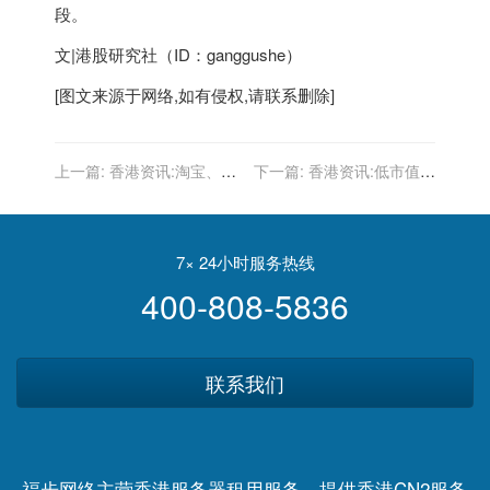
段。
文|港股研究社（ID：ganggushe）
[图文来源于网络,如有侵权,请联系删除]
上一篇:
香港资讯:淘宝、抖
下一篇:
香港资讯:低市值高
音、小红书不同的种草经
业绩的TCL，能否借“元宇
宙”风口说新故事？
7× 24小时服务热线
400-808-5836
联系我们
福步网络主营香港服务器租用服务，提供香港CN2服务