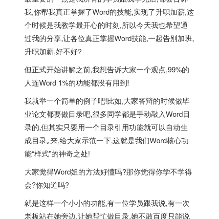
我,你帮我真正掌握了Word的技能,实现了升职加薪,这
个时候是我教学最开心的时刻,所以今天我也希望通
过我的分享,让各位真正掌握Word技能,一起告别加班,
升职加薪,好不好?
但正式开始讲解之前,我想告诉大家一个观点,99%的
人连Word 1%的功能都没有用到!
我就举一个简单的例子吧!比如,大家答辩的时候做毕
业论文都要做目录吧,很多同学都是手动敲入Word目
录的,但其实只要用一个目录引用功能就可以自动生
成目录｡来,给大家示范一下,这就是我们Word核心功
能“样式”的神奇之处!
大家觉得Word姐的方法好懂吗?那你觉得你学不学得
会?你知道吗?
就是这样一个小小的功能,有一位学员跟我说,有一次
老板站在她旁边,让她帮忙做目录,她不敢百度只能说