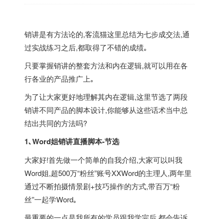
销讲是有方法论的,客流猫这里总结为七步成交法,通
过实战练习之后,都取得了不错的成绩｡
只要掌握销讲的整套方法和内在逻辑,就可以用在各
行各业的产品推广上｡
为了让大家更好地理解其内在逻辑,这里节选了两段
销讲不同产品的脚本设计,你能够从这些话术当中总
结出共同的方法吗?
1､Word姐销讲直播脚本-节选
大家好!首先做一个简单的自我介绍,大家可以叫我
Word姐,超500万“粉丝”账号XXWord的主理人,两年里
通过不断拍摄情景剧+技巧操作的方式,带百万“粉
丝”一起学Word｡
最重要的一点是我所有的学员跟我学完后,都会告诉