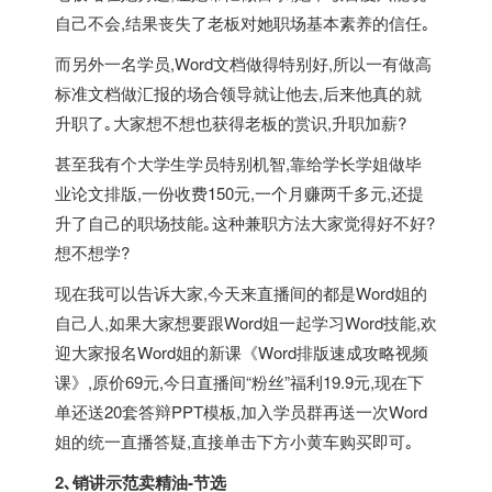
自己不会,结果丧失了老板对她职场基本素养的信任｡
而另外一名学员,Word文档做得特别好,所以一有做高
标准文档做汇报的场合领导就让他去,后来他真的就
升职了｡大家想不想也获得老板的赏识,升职加薪?
甚至我有个大学生学员特别机智,靠给学长学姐做毕
业论文排版,一份收费150元,一个月赚两千多元,还提
升了自己的职场技能｡这种兼职方法大家觉得好不好?
想不想学?
现在我可以告诉大家,今天来直播间的都是Word姐的
自己人,如果大家想要跟Word姐一起学习Word技能,欢
迎大家报名Word姐的新课《Word排版速成攻略视频
课》,原价69元,今日直播间“粉丝”福利19.9元,现在下
单还送20套答辩PPT模板,加入学员群再送一次Word
姐的统一直播答疑,直接单击下方小黄车购买即可｡
2､销讲示范卖精油-节选