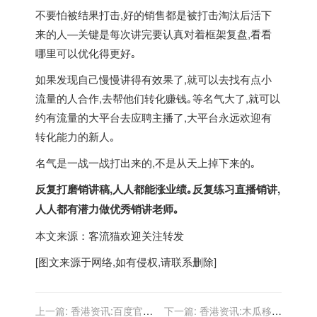
不要怕被结果打击,好的销售都是被打击淘汰后活下
来的人—关键是每次讲完要认真对着框架复盘,看看
哪里可以优化得更好｡
如果发现自己慢慢讲得有效果了,就可以去找有点小
流量的人合作,去帮他们转化赚钱｡等名气大了,就可以
约有流量的大平台去应聘主播了,大平台永远欢迎有
转化能力的新人｡
名气是一战一战打出来的,不是从天上掉下来的｡
反复打磨销讲稿,人人都能涨业绩｡反复练习直播销讲,
人人都有潜力做优秀销讲老师｡
本文来源：客流猫欢迎关注转发
[图文来源于网络,如有侵权,请联系删除]
上一篇:
香港资讯:百度官
下一篇:
香港资讯:木瓜移动