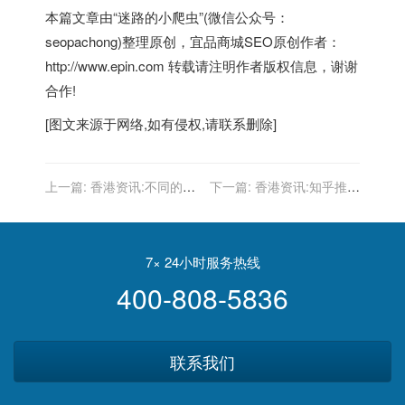
本篇文章由“迷路的小爬虫”(微信公众号：
seopachong)整理原创，宜品商城SEO原创作者：
http://www.epin.com 转载请注明作者版权信息，谢谢
合作!
[图文来源于网络,如有侵权,请联系删除]
上一篇:
香港资讯:不同的搜
下一篇:
香港资讯:知乎推出
索引擎如何更好的优化网
成人教育APP知学堂 正式进
站?
入在线教育赛道
7× 24小时服务热线
400-808-5836
联系我们