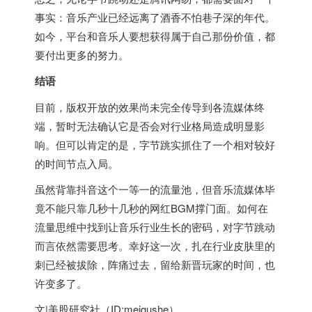
事实：音乐产业已经远离了酒香不怕巷子深的年代。
如今，平台和音乐人要想获得属于自己那份价值，都
要付出更多的努力。
结语
目前，版权开放的效果尚未完全传导到各流媒体终
端，暂时无法确认它是否会对行业格局造成明显影
响。但可以肯定的是，字节跳实抓住了一个相对较好
的时间节点入局。
虽然背靠抖音这个一等一的流量池，但音乐流媒体毕
竟不能只靠几秒十几秒的网红BGM撑门面。如何在
流量思维中找到让音乐行业生长的密码，对字节跳动
而言依然需要思考。幸好这一次，扎在行业皮肤里的
刺已经被拔除，阵痛过去，留给新晋玩家的时间，也
许变多了。
文|美股研究社（ID:meigushe）