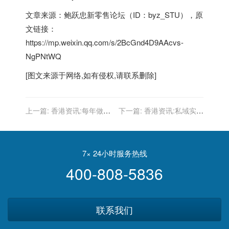
文章来源：鲍跃忠新零售论坛（ID：byz_STU），原
文链接：
https://mp.weixin.qq.com/s/2BcGnd4D9AAcvs-
NgPNtWQ
[图文来源于网络,如有侵权,请联系删除]
上一篇:
香港资讯:每年做
下一篇:
香港资讯:私域实战
100场活动 分享20个有用的
全解 | 小米：新玩法、新兴
经验
趣、新增长！国民手机品牌
如何在上新热潮中突出重
围？
7× 24小时服务热线
400-808-5836
联系我们