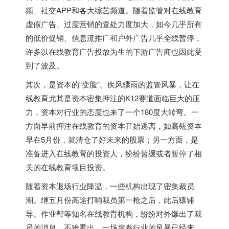
频、社交APP和各大综艺频道。随着监管对在线教育
虚假广告、过度营销的查处力度加大，如今几乎所有
的低价促销、信息流推广和户外广告几乎全线暂停，
许多以在线教育广告投放为生的下游广告商也因此受
到了波及。
其次，是资本的“变脸”。疾风骤雨的监管风暴，让在
线教育尤其是资本密集押注的K12赛道面临巨大的压
力，资本对行业的态度也来了一个180度大转弯。一
方面早前押注在线教育的资本开始逃离，如高瓴资本
早在5月份，就清仓了好未来的股票；另一方面，是
准备进入在线教育的投资人，纷纷暂缓或者暂停了相
关的在线教育项目投资。
随着资本退场行业降温，一些机构出现了密集裁员
潮。继五月份高途打响裁员第一枪之后，此后猿辅
导、作业帮等知名在线教育机构，纷纷对外爆出了裁
员的消息。不难看出，一场席卷行业的风暴已经来