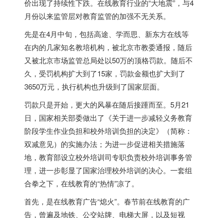
价出现了持续性下跌。在线教育行业的“大地震”，与4
月份以来监管层对教育监管的加强不无关系。
先是在4月中旬，包括高途、学而思、新东方在线等
在内的几家知名教培机构，被北京市教委通报，随后
又被北京市场监管总局处以50万的顶格罚款。随后不
久，受罚机构扩大到了15家，罚款金额也扩大到了
3650万元，执行机构也升级到了国家层面。
罚款只是开始，更大的风暴在随后接踵而至。5月21
日，国家相关部委做出了《关于进一步减轻义务教育
阶段学生作业负担和校外培训负担的决定》（简称：
双减意见）的实施办法；为进一步促进相关措施落
地，教育部设立校外培训司专职负责校外培训事务管
理，进一步彰显了国家治理校外培训的决心。一套组
合拳之下，在线教育的“热情”凉了。
首先，是在线教育广告“熄火”。春节前在线教育的广
告，曾遍及地铁、公交站牌、电梯大屏，以及短视