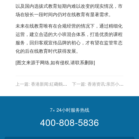
以及国内选拔式教育短期内难以改变的现实情况，市
场在较长一段时间内仍对在线教育有显著需求。
未来在线教育唯有在合规经营的情况下，通过精细化
运营，建立合适的大小班混合体系，打造优质的课程
服务，回归客观宣传品牌的初心，才有望在监管常态
化的后在线教育时代获得发展。
[图文来源于网络,如有侵权,请联系删除]
上一篇:
香港新闻:紅磡鶴園
下一篇:
香港资讯:亲历小米
街一間珠寶店遭竊 損失有待
渠道 没有最完美 只有最优
點算
解
7× 24小时服务热线
400-808-5836