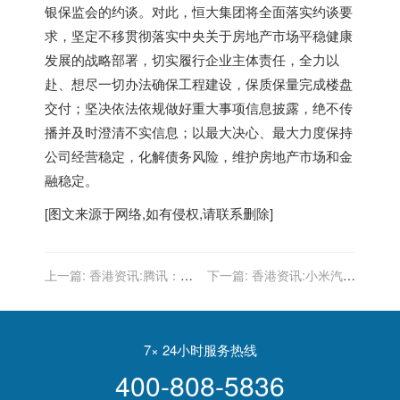
银保监会的约谈。对此，恒大集团将全面落实约谈要
求，坚定不移贯彻落实中央关于房地产市场平稳健康
发展的战略部署，切实履行企业主体责任，全力以
赴、想尽一切办法确保工程建设，保质保量完成楼盘
交付；坚决依法依规做好重大事项信息披露，绝不传
播并及时澄清不实信息；以最大决心、最大力度保持
公司经营稳定，化解债务风险，维护房地产市场和金
融稳定。
[图文来源于网络,如有侵权,请联系删除]
上一篇:
香港资讯:腾讯：我
下一篇:
香港资讯:小米汽车
的股价可以跌，但格局一定
要来了？小米造车项目正式
要大
地址最快将于下周公开
7× 24小时服务热线
400-808-5836