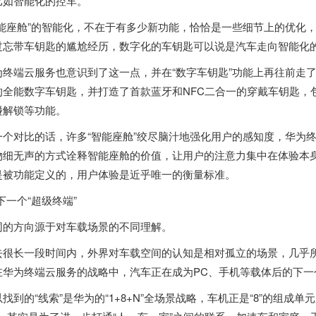
比如智能化的控车。
智能座舱”的智能化，不在于有多少新功能，恰恰是一些细节上的优化
过忘带车钥匙的尴尬经历，数字化的车钥匙可以说是汽车走向智能化
为终端云服务也意识到了这一点，并在“数字车钥匙”功能上再往前走
的全能数字车钥匙，并打造了首款蓝牙和NFC二合一的穿戴车钥匙，
碰解锁等功能。
一个对比的话，许多“智能座舱”绞尽脑汁地强化用户的感知度，华为
物细无声的方式诠释智能座舱的价值，让用户的注意力集中在体验本身
是被功能定义的，用户体验是近乎唯一的衡量标准。
 下一个“超级终端”
同的方向源于对车载场景的不同理解。
去很长一段时间内，外界对车载空间的认知是相对孤立的场景，几乎
在华为终端云服务的战略中，汽车正在成为PC、手机等载体后的下一个
以找到的“线索”是华为的“1+8+N”全场景战略，车机正是“8”的组