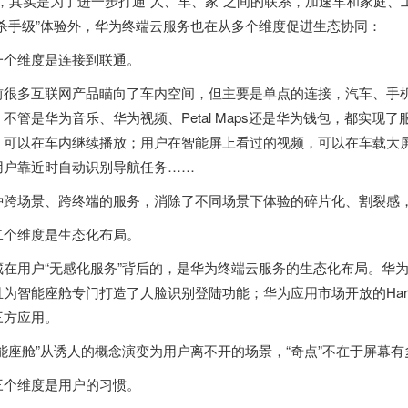
5，其实是为了进一步打通“人、车、家”之间的联系，加速车和家庭
“杀手级”体验外，华为终端云服务也在从多个维度促进生态协同：
一个维度是连接到联通。
前很多互联网产品瞄向了车内空间，但主要是单点的连接，汽车、手
。不管是华为音乐、华为视频、Petal Maps还是华为钱包，都实现
，可以在车内继续播放；用户在智能屏上看过的视频，可以在车载大
用户靠近时自动识别导航任务……
种跨场景、跨终端的服务，消除了不同场景下体验的碎片化、割裂感
二个维度是生态化布局。
藏在用户“无感化服务”背后的，是华为终端云服务的生态化布局。华
且为智能座舱专门打造了人脸识别登陆功能；华为应用市场开放的Har
三方应用。
智能座舱”从诱人的概念演变为用户离不开的场景，“奇点”不在于屏幕
三个维度是用户的习惯。