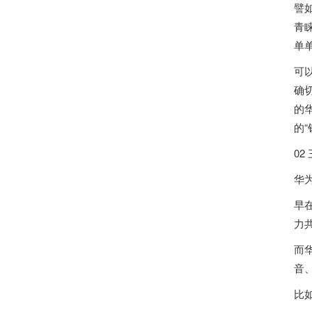
譬
青
单
可
确
的
的“
02
华
早
力
而
音
比