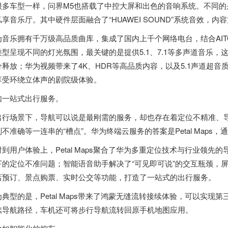
很多车型一样，问界M5也搭载了中控大屏和出色的音响系统。不同的
私享音乐厅。其中硬件层面融合了“HUAWEI SOUND”系统音效，
为音乐拥有千万级高品质曲库，集成了国内上千个网络电台，结合AI
型呈现不同的灯光氛围，最关键的是提供5.1、7.1等多声道音乐，这让
分释放；华为视频带来了4K、HDR等高品质内容，以及5.1声道超音
享受环绕立体声的剧院级体验。
如一站式出行服务。
出行场景下，导航可以说是最刚需的服务，却也存在着定位不精准、
别不准确等一连串的“槽点”。华为终端云服务的答案是Petal Map
射到用户体验上，Petal Maps聚合了华为多重定位技术与行业领
下的定位不准问题；智能语音助手解决了“可见即可说”的交互瓶颈，
店预订、景点购票、实时公交等功能，打造了一站式的出行服务。
为典型的是，Petal Maps带来了鸿蒙无缝流转接续体验，可以实
续导航路径，车机还可将步行导航流转回原手机地图应用。