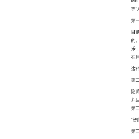
M
等
第
目
的
乐
在
这
第
隐
并
第
“
第