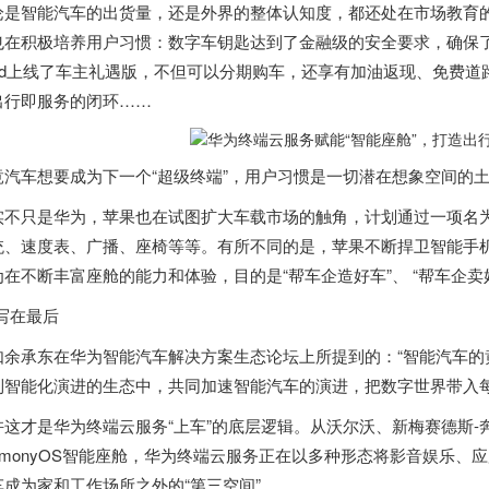
论是智能汽车的出货量，还是外界的整体认知度，都还处在市场教育
也在积极培养用户习惯：数字车钥匙达到了金融级的安全要求，确保了用
ard上线了车主礼遇版，不但可以分期购车，还享有加油返现、免费道路救
出行即服务的闭环……
竟汽车想要成为下一个“超级终端”，用户习惯是一切潜在想象空间的土
实不只是华为，苹果也在试图扩大车载市场的触角，计划通过一项名为“钢
统、速度表、广播、座椅等等。有所不同的是，苹果不断捍卫智能手
为在不断丰富座舱的能力和体验，目的是“帮车企造好车”、 “帮车企卖
 写在最后
如余承东在华为智能汽车解决方案生态论坛上所提到的：“智能汽车的
到智能化演进的生态中，共同加速智能汽车的演进，把数字世界带入每
这才是华为终端云服务“上车”的底层逻辑。从沃尔沃、新梅赛德斯-奔驰、Pol
armonyOS智能座舱，华为终端云服务正在以多种形态将影音娱乐
车成为家和工作场所之外的“第三空间”。