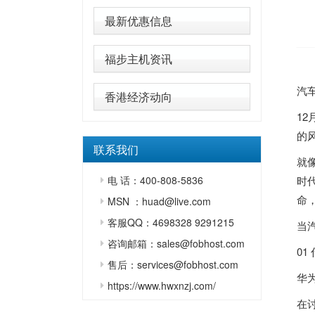
最新优惠信息
福步主机资讯
汽
香港经济动向
1
的
联系我们
就
电 话：400-808-5836
时
命
MSN ：huad@live.com
客服QQ：4698328 9291215
当
咨询邮箱：sales@fobhost.com
01
售后：services@fobhost.com
华
https://www.hwxnzj.com/
在