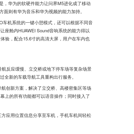
是，华为的软硬件能力让问界M5进化成了移动
内容方面则有华为音乐和华为视频的能力加持。
TO车机系统的一键小憩模式，还可以根据不同音
座舱内HUAWEI Sound音响系统的能力得以
质体验，配合15.6寸的高清大屏，用户在车内也
导航反应缓慢、立交桥或地下停车场等复杂场景
s，通过全新的车载导航工具重构出行服务。
先的导航创新方案，解决了立交桥、高楼密集区等场
屏幕上的所有功能都可以语音操作；同时接入了
现第三方应用位置信息分享至车机，手机车机间轻松