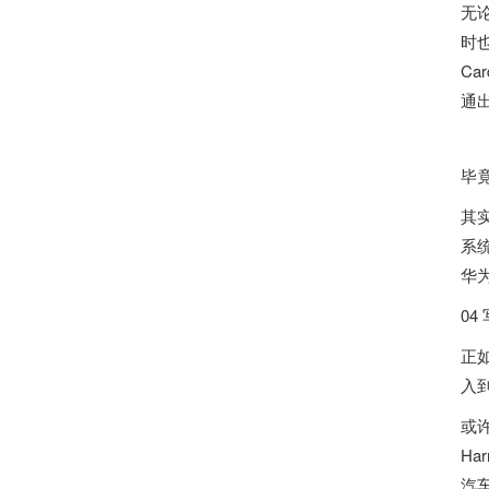
无
时
C
通
毕
其
系
华
04
正
入
或许
H
汽