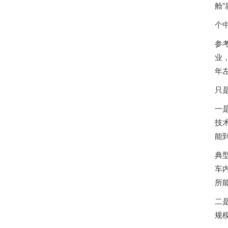
舱
个
参
业
年
只
一
技
能
典
车
所
二
规