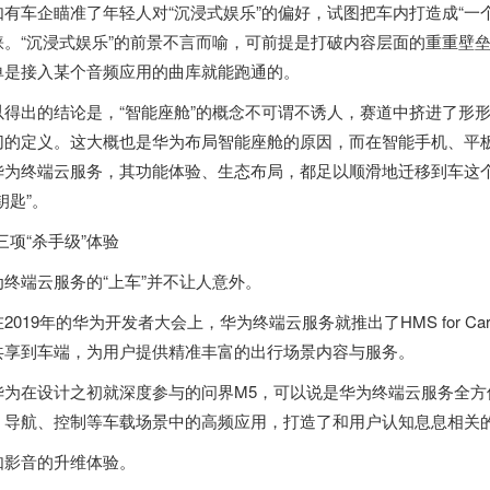
如有车企瞄准了年轻人对“沉浸式娱乐”的偏好，试图把车内打造成“一
睐。“沉浸式娱乐”的前景不言而喻，可前提是打破内容层面的重重壁
单是接入某个音频应用的曲库就能跑通的。
以得出的结论是，“智能座舱”的概念不可谓不诱人，赛道中挤进了形
切的定义。这大概也是华为布局智能座舱的原因，而在智能手机、平板
华为终端云服务，其功能体验、生态布局，都足以顺滑地迁移到车这个“
钥匙”。
 三项“杀手级”体验
为终端云服务的“上车”并不让人意外。
在2019年的华为开发者大会上，华为终端云服务就推出了HMS for 
共享到车端，为用户提供精准丰富的出行场景内容与服务。
华为在设计之初就深度参与的问界M5，可以说是华为终端云服务全方位展示H
、导航、控制等车载场景中的高频应用，打造了和用户认知息息相关的
如影音的升维体验。