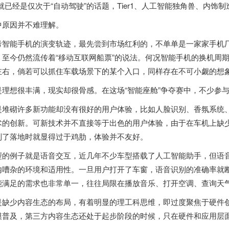
”就已经是仅次于“自动驾驶”的话题，Tier1、人工智能独角兽、内饰
中原因并不难理解。
考智能手机的演变轨迹，最先尝到市场红利的，不单单是一家家手机厂
，至今仍然流传着“移动互联网船票”的说法。何况智能手机的换机周
左右，倘若可以抓住车载场景下的某个入口，同样存在不可小觑的想
是理想很丰满，现实却很骨感。在这场“智能座舱”争夺赛中，不少参
是堆砌许多新功能却没有很好的用户体验，比如人脸识别、香氛系统
术的创新。可新技术并不直接等于出色的用户体验，由于在车机上缺
到了落地时就显得过于鸡肋，体验并不友好。
型的例子就是语音交互，近几年不少车型搭载了人工智能助手，但语音
内嘈杂的环境和适用性。一旦用户打开了车窗，语音识别的准确率就
能满足的需求也非常单一，往往局限在播放音乐、打开空调、查询天
是缺少内容生态的布局，有着明显的理工科思维，即过度聚焦于硬件
模普及，第三方内容生态还处于起步阶段的时候，只在硬件和应用层