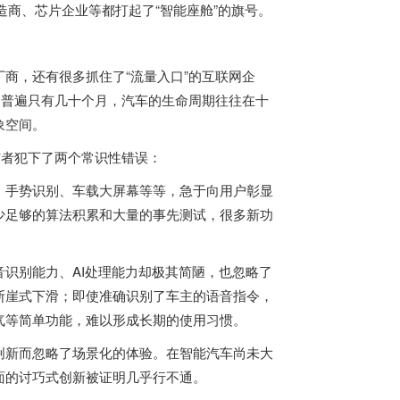
制造商、芯片企业等都打起了“智能座舱”的旗号。
商，还有很多抓住了“流量入口”的互联网企
期普遍只有几十个月，汽车的生命周期往往在十
象空间。
与者犯下了两个常识性错误：
、手势识别、车载大屏幕等等，急于向用户彰显
少足够的算法积累和大量的事先测试，很多新功
识别能力、AI处理能力却极其简陋，也忽略了
断崖式下滑；即使准确识别了车主的语音指令，
气等简单功能，难以形成长期的使用习惯。
创新而忽略了场景化的体验。在智能汽车尚未大
面的讨巧式创新被证明几乎行不通。