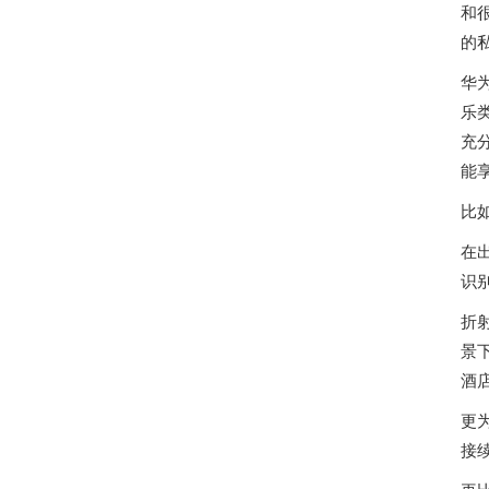
和
的
华
乐类
充
能
比
在
识
折
景
酒
更
接