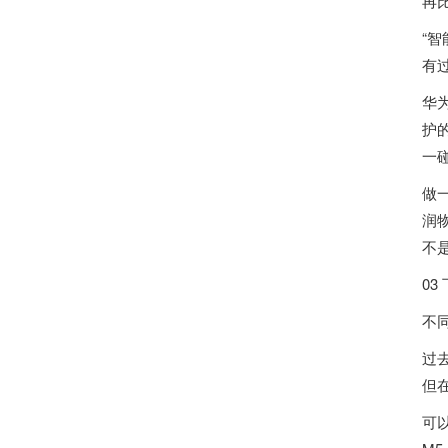
再
“
有
华
护
一
做
润
不
03
不
过
但
可