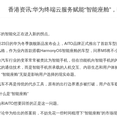
香港资讯:华为终端云服务赋能“智能座舱”，
车的智能化正在进入新的拐点。
2月23日的华为冬季旗舰新品发布会上，AITO品牌正式推出了首款车
风格，作为业内首款搭载HarmonyOS智能座舱的车型，问界M5将
像汽车行业的变革常常被类比为智能手机，但在功能机向智能手机的跨
代的通信技术，而是智能手机所承载的人机交互、内容生态和用户体验
，“智能座舱”无疑是影响用户选择的现实命题。
汽车不再是传统的代步工具，原有的出行边界逐步被打破，用户在车
 什么是“智能座舱”
为和AITO想要回答的正是这一问题。
讨论华为给出的答案前，不妨先花一些时间梳理下“智能座舱”的市场现状