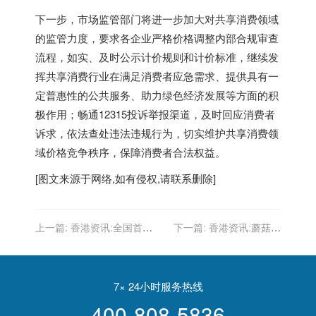
下一步，市场监管部门将进一步加大对共享消费领域
的监管力度，要求各企业严格价格调整内部合规审查
流程，如实、及时公示计价规则和计价标准，继续发
挥共享消费行业在满足消费者应急需求、提供具有一
定普惠性的公共服务、助力绿色经济发展等方面的积
极作用；畅通12315投诉举报渠道，及时回应消费者
诉求，依法查处违法违规行为，切实维护共享消费领
域价格竞争秩序，保障消费者合法权益。
[图文来源于网络,如有侵权,请联系删除]
上一篇:
香港资讯:全国首
下一篇:
香港资讯:蘑菇街
创！浙江推出浙江外卖在线
2022财年Q1财报火热出
炉，契合年轻消费者需求的
直播贡献巨大
7× 24小时服务热线
400-808-5836