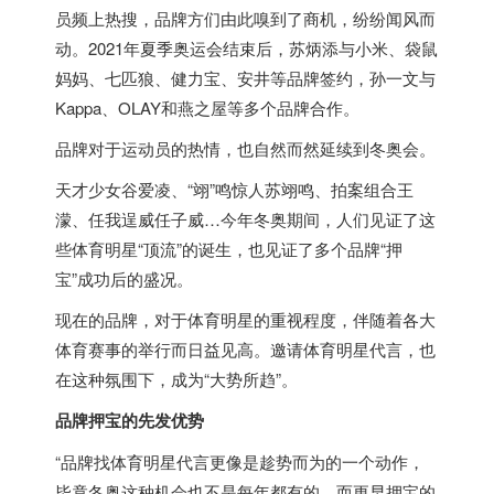
员频上热搜，品牌方们由此嗅到了商机，纷纷闻风而
动。2021年夏季奥运会结束后，苏炳添与小米、袋鼠
妈妈、七匹狼、健力宝、安井等品牌签约，孙一文与
Kappa、OLAY和燕之屋等多个品牌合作。
品牌对于运动员的热情，也自然而然延续到冬奥会。
天才少女谷爱凌、“翊”鸣惊人苏翊鸣、拍案组合王
濛、任我逞威任子威…今年冬奥期间，人们见证了这
些体育明星“顶流”的诞生，也见证了多个品牌“押
宝”成功后的盛况。
现在的品牌，对于体育明星的重视程度，伴随着各大
体育赛事的举行而日益见高。邀请体育明星代言，也
在这种氛围下，成为“大势所趋”。
品牌押宝的先发优势
“品牌找体育明星代言更像是趁势而为的一个动作，
毕竟冬奥这种机会也不是每年都有的，而更早押宝的