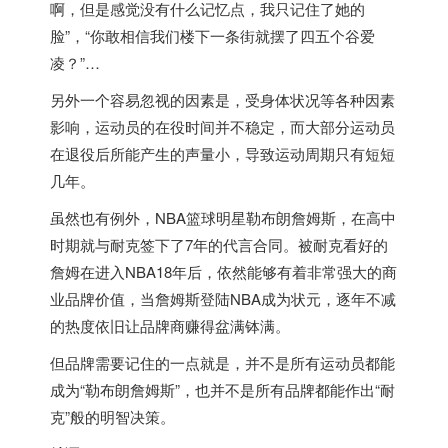
啊，但是感觉没有什么记忆点，我只记住了她的
脸”，“你敢相信我们楼下一条街就摆了四五个谷爱
凌？”…
另外一个容易忽视的因素是，受身体状况等各种因素
影响，运动员的在役时间并不稳定，而大部分运动员
在退役后所能产生的声量小，导致运动周期只有短短
几年。
虽然也有例外，NBA篮球明星勒布朗詹姆斯，在高中
时期就与耐克签下了7年的代言合同。被耐克看好的
詹姆在进入NBA18年后，依然能够有着非常强大的商
业品牌价值，当詹姆斯登陆NBA成为状元，逐年不减
的热度依旧让品牌商赚得盆满钵满。
但品牌需要记住的一点就是，并不是所有运动员都能
成为“勒布朗詹姆斯”，也并不是所有品牌都能作出“耐
克”般的明智决策。