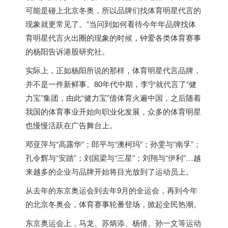
可能是碰上北京冬奥，所以品牌们找体育明星代言的
现象就更常见了。”当问到如何看待今年年品牌找体
育明星代言火出圈的现象的时候，钟爱各类体育赛事
的杨阳告诉港股研究社。
实际上，正如杨阳所说的那样，体育明星代言品牌，
并不是一件新鲜事。80年代中期，李宁就代言了“健
力宝”集团，由此“健力宝”借体育火遍中国，之后随着
我国的体育事业开始向职业化发展，众多的体育明星
也慢慢活跃在广告舞台上。
邓亚萍与“高露华”；郎平与“澳柯玛”；孙雯与“南孚”；
孔令辉与“安踏”；刘国梁与“三星”；刘翔与“伊利”…越
来越多的企业与品牌开始将目光放到了运动员上。
从去年的东京奥运会到去年9月的全运会，再到今年
的北京冬奥会，体育赛事轮番登场，掀起全民热潮。
东京奥运会上，马龙、苏炳添、杨倩、孙一文等运动