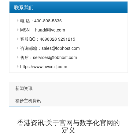
联系我们
电 话：400-808-5836
MSN ：huad@live.com
客服QQ：4698328 9291215
咨询邮箱：sales@fobhost.com
售后：services@fobhost.com
https://www.hwxnzj.com/
新闻资讯
福步主机资讯
香港资讯:关于官网与数字化官网的
定义