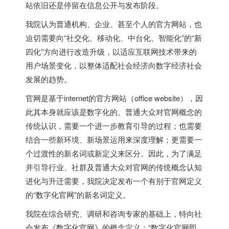
站依旧还是停留在信息公开与发布阶段。
我院认为普通机构、企业、甚至个人的官方网站，也
迫切需要向“社交化、移动化、中台化、智能化”的“新
四化”方向进行改造升级，以适应互联网技术带来的
用户场景变化，以整体适配社会经济向数字经济社会
发展的趋势。
官网是基于internet的官方网站（office website），因
此其本身就应该是数字化的。普通大众对官网概念的
传统认识，需要一个进一步教育引导的过程；也需要
结合一些新环境、新场景运用来深度理解；更需要一
个过渡性的新名词或新定义来区分。因此，为了满足
并引导行业、社群及普通大众对官网的传统概念认知
进化与升迁需要，我院决定发布一个有别于官网定义
的“数字化官网”的新名词定义。
我院在综合研究、调研和咨询专家的基础上，特向社
会发布《数字化官网》的概念定义：“数字化官网即