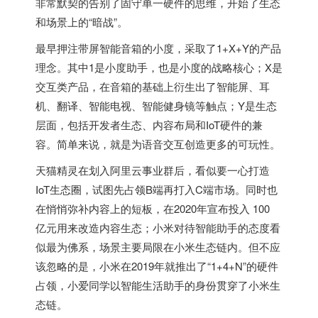
非常默契的告别了固守单一硬件的思维，开始了生态
和场景上的“暗战”。
最早押注带屏智能音箱的小度，采取了1+X+Y的产品
理念。其中1是小度助手，也是小度的战略核心；X是
交互类产品，在音箱的基础上衍生出了智能屏、耳
机、翻译、智能电视、智能健身镜等触点；Y是生态
层面，包括开发者生态、内容布局和IoT硬件的兼
容。简单来说，就是为语音交互创造更多的可玩性。
天猫精灵在划入阿里云事业群后，看似要一心打造
IoT生态圈，试图先占领B端再打入C端市场。同时也
在悄悄弥补内容上的短板，在2020年宣布投入 100
亿元用来改造内容生态；小米对待智能助手的态度看
似最为佛系，场景主要局限在小米生态链内。但不应
该忽略的是，小米在2019年就推出了“1+4+N”的硬件
占领，小爱同学以智能生活助手的身份贯穿了小米生
态链。