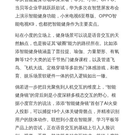
当贝等企业早就跃跃欲试，华为多次在智慧屏发布会
上演示智能健身功能，小米电视6至尊版、OPPO智
能电视K9，也都把智能健身作为主要卖点。
站在小度的立场上，健身场景可以说是语音交互的天
然触点，也是验证其“破圈”能力的路径所在。比如添
添智能健身镜涵盖了普拉提、瑜伽、力量塑形、有氧
舞等12个大类的近千节热门健身课程，以及管道飞
鸟、飞机大战、定格穿墙等多款热门体感游戏，和教
育、娱乐场景软硬件一体的切入逻辑如出一辙。
倘若进一步把目光聚焦到人机交互的维度上，“智能
健身镜”的背后则是小度深耕多模态交互的野心。根
据小度官方的说法，添添“智能健身镜”首创了AI火柴
人投影，可以捕捉19个人体关键骨骼点，并精准识别
用户的肢体动作。联想到小度在智能屏、学习平板等
产品上的尝试，正在语音交互的基础上引入人脸识