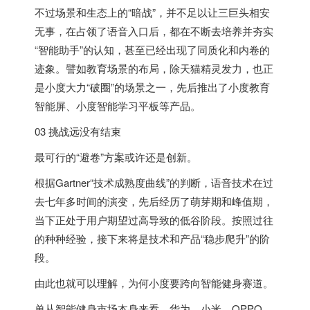
不过场景和生态上的“暗战”，并不足以让三巨头相安
无事，在占领了语音入口后，都在不断去培养并夯实
“智能助手”的认知，甚至已经出现了同质化和内卷的
迹象。譬如教育场景的布局，除天猫精灵发力，也正
是小度大力“破圈”的场景之一，先后推出了小度教育
智能屏、小度智能学习平板等产品。
03 挑战远没有结束
最可行的“避卷”方案或许还是创新。
根据Gartner“技术成熟度曲线”的判断，语音技术在过
去七年多时间的演变，先后经历了萌芽期和峰值期，
当下正处于用户期望过高导致的低谷阶段。按照过往
的种种经验，接下来将是技术和产品“稳步爬升”的阶
段。
由此也就可以理解，为何小度要跨向智能健身赛道。
单从智能健身市场本身来看，华为、小米、OPPO、