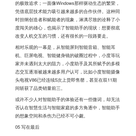
的极致追求；一面像Windows那样驱动生态的繁荣，
凭借底层技术能力吸引越来越多的合作伙伴。这种同
时担纲创造者和赋能者的现象，淋漓尽致的诠释了小
度闯关的雄心，也揭示了智能助手的现状：想要彻底
改变人机交互的习惯，还有很长的一段路要走。
相对乐观的一幕是，从智能屏到智能音箱、智能耳
机、巨屏电视、智能健身镜的破圈过程中，小度等玩
家并未遇到太大的阻力，小度助手及其所赋予的多模
态交互逐渐被越来越多用户认可，比如小度智能摄像
头电视V86已经连续5次上货即售罄，甚至在双11期
间斩获了品类销量前三。
或许不少人对智能助手的体验还有一些微词，却无法
否认在智慧生活与智能家庭的多方角逐中，智能助手
的想象空间和杀伤力已经不可小觑。
05 写在最后