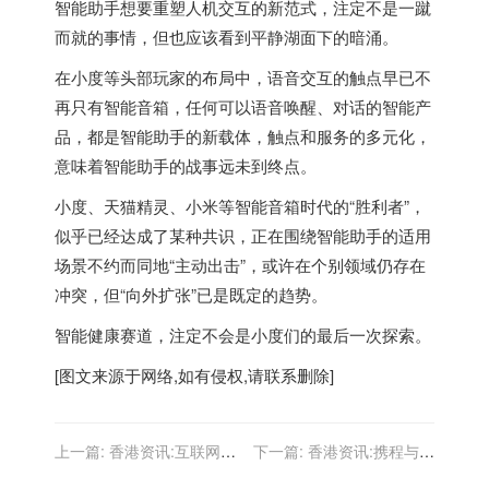
智能助手想要重塑人机交互的新范式，注定不是一蹴
而就的事情，但也应该看到平静湖面下的暗涌。
在小度等头部玩家的布局中，语音交互的触点早已不
再只有智能音箱，任何可以语音唤醒、对话的智能产
品，都是智能助手的新载体，触点和服务的多元化，
意味着智能助手的战事远未到终点。
小度、天猫精灵、小米等智能音箱时代的“胜利者”，
似乎已经达成了某种共识，正在围绕智能助手的适用
场景不约而同地“主动出击”，或许在个别领域仍存在
冲突，但“向外扩张”已是既定的趋势。
智能健康赛道，注定不会是小度们的最后一次探索。
[图文来源于网络,如有侵权,请联系删除]
上一篇:
香港资讯:互联网寒
下一篇:
香港资讯:携程与供
冬，谁在围剿喜马拉雅？
应商共舞