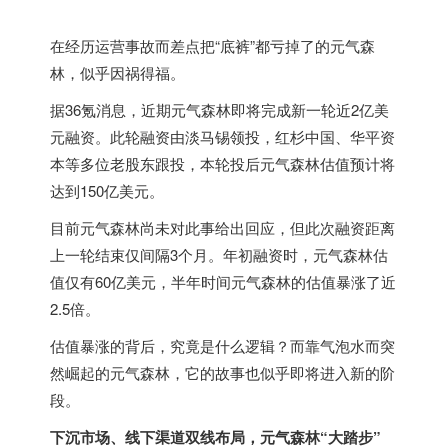
在经历运营事故而差点把“底裤”都亏掉了的元气森
林，似乎因祸得福。
据36氪消息，近期元气森林即将完成新一轮近2亿美
元融资。此轮融资由淡马锡领投，红杉中国、华平资
本等多位老股东跟投，本轮投后元气森林估值预计将
达到150亿美元。
目前元气森林尚未对此事给出回应，但此次融资距离
上一轮结束仅间隔3个月。年初融资时，元气森林估
值仅有60亿美元，半年时间元气森林的估值暴涨了近
2.5倍。
估值暴涨的背后，究竟是什么逻辑？而靠气泡水而突
然崛起的元气森林，它的故事也似乎即将进入新的阶
段。
下沉市场、线下渠道双线布局，元气森林“大踏步”