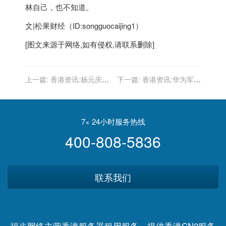
林自己，也不知道。
文|松果财经（ID:songguocaijing1）
[图文来源于网络,如有侵权,请联系删除]
上一篇:
香港资讯:杨元庆回
下一篇:
香港资讯:华为军团
应联想撤回上市申请：有些
组建成立大会 任正非：让任
传言是完全不对的
何人都不敢再欺负我们
7× 24小时服务热线
400-808-5836
联系我们
福步网络主营香港服务器租用服务，提供香港CN2服务