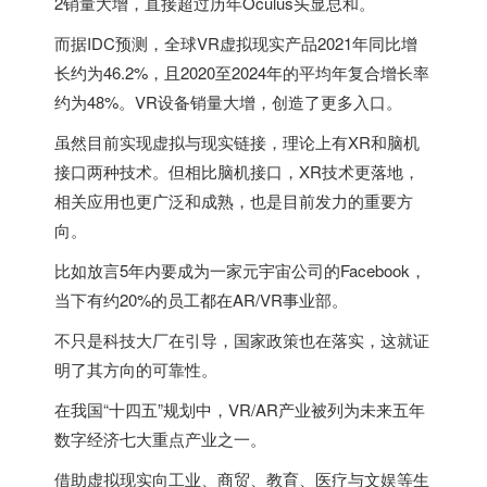
2销量大增，直接超过历年Oculus头显总和。
而据IDC预测，全球VR虚拟现实产品2021年同比增
长约为46.2%，且2020至2024年的平均年复合增长率
约为48%。VR设备销量大增，创造了更多入口。
虽然目前实现虚拟与现实链接，理论上有XR和脑机
接口两种技术。但相比脑机接口，XR技术更落地，
相关应用也更广泛和成熟，也是目前发力的重要方
向。
比如放言5年内要成为一家元宇宙公司的Facebook，
当下有约20%的员工都在AR/VR事业部。
不只是科技大厂在引导，国家政策也在落实，这就证
明了其方向的可靠性。
在我国“十四五”规划中，VR/AR产业被列为未来五年
数字经济七大重点产业之一。
借助虚拟现实向工业、商贸、教育、医疗与文娱等生