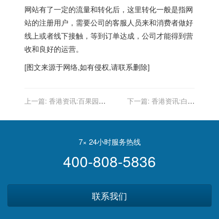
网站有了一定的流量和转化后，这里转化一般是指网
站的注册用户，需要公司的客服人员来和消费者做好
线上或者线下接触，等到订单达成，公司才能得到营
收和良好的运营。
[图文来源于网络,如有侵权,请联系删除]
上一篇:
香港资讯:百果园、
下一篇:
香港资讯:白杨
洪九果品相继递表，水果生
SEO：想找一个服务商做官
意有多“吃香”？
网，企业网站建设需要注意
什么？
7× 24小时服务热线
400-808-5836
联系我们