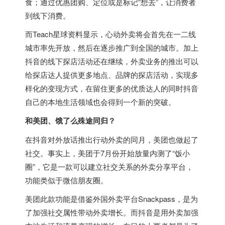
食；通过优惠团购、定位或是标记“想去”，让消费者
到线下消费。
而Teach星球资料显示，心动外卖将会首先在一二线
城市率先开放，然后在逐步推广到全国的城市。加上
抖音的线下探店活动还在继续，外卖业务的推出可以
给探店达人提供更多地点、品牌的探店活动，实现多
样化的变现方式，在留住更多的优质达人的同时抖音
自己的本地生活领域也会得到一个新的突破。
和美团、饿了么殊途同归？
在抖音对外放话推出行动外卖的同月，美团也做起了
社交。事实上，美团于7月份开始放量内测了“饭小
圈”，它是一款可以建立社交关系的外卖分享平台，
功能类似于微信朋友圈。
美团此款功能是借鉴外国外卖平台Snackpass，是为
了加强社交属性带动外卖增长。而抖音是用外卖加强