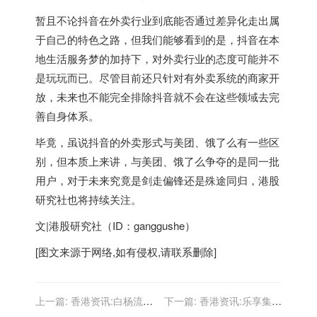
暂且不论抖音在外卖行业到底能否通过差异化走出属
于自己的特色之路，但我们能够看到的是，抖音在本
地生活服务梦的加持下，对外卖行业的态度可能并不
是玩玩而已。尽管目前还只针对有外卖系统的商家开
放，未来也不能完全排除抖音就不会在这些领域去完
善自身体系。
毕竟，虽说抖音的外卖形式与美团、饿了么有一些区
别，但本质上来讲，与美团、饿了么争夺的是同一批
用户，对于未来究竟是剑走偏锋还是殊途同归，港股
研究社也将持续关注。
文|港股研究社（ID：ganggushe）
[图文来源于网络,如有侵权,请联系删除]
上一篇:
香港资讯:白杨流量
下一篇:
香港资讯:乐享集团
汇线下聚会品茶聊流量，搞
上市近一年，效果营销的“功