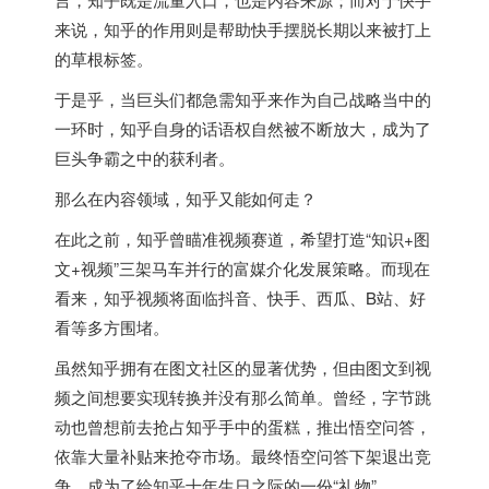
来说，知乎的作用则是帮助快手摆脱长期以来被打上
的草根标签。
于是乎，当巨头们都急需知乎来作为自己战略当中的
一环时，知乎自身的话语权自然被不断放大，成为了
巨头争霸之中的获利者。
那么在内容领域，知乎又能如何走？
在此之前，知乎曾瞄准视频赛道，希望打造“知识+图
文+视频”三架马车并行的富媒介化发展策略。而现在
看来，知乎视频将面临抖音、快手、西瓜、B站、好
看等多方围堵。
虽然知乎拥有在图文社区的显著优势，但由图文到视
频之间想要实现转换并没有那么简单。曾经，字节跳
动也曾想前去抢占知乎手中的蛋糕，推出悟空问答，
依靠大量补贴来抢夺市场。最终悟空问答下架退出竞
争，成为了给知乎十年生日之际的一份“礼物”。