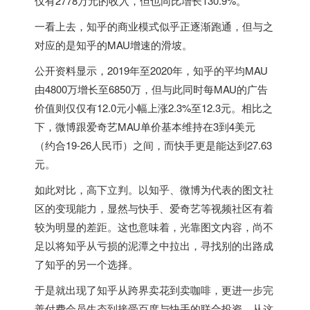
仅有2778万元的收入，但也同比增长130.9%。
一看上去，知乎的商业模式似乎正逐渐跑通，但与之
对应的是知乎的MAU增速的滑坡。
公开资料显示，2019年至2020年，知乎的平均MAU
由4800万增长至6850万，但与此同时每MAU的广告
价值则仅仅有12.0元小幅上涨2.3%至12.3元。相比之
下，微博跟爱奇艺MAU单价基本维持在3到4美元
（约合19-26人民币）之间，而快手更是能达到27.63
元。
如此对比，高下立判。以知乎、微博为代表的图文社
区的变现能力，显然与快手、爱奇艺等视频社区有着
较为明显的差距。这也意味着，光靠图文内容，尚不
足以将知乎从亏损的泥潭之中拉出，寻找别的出路成
了知乎的另一个选择。
于是就出现了知乎从跨界卖花到卖咖啡，更进一步完
善付费会员生态到接受百度与快手的联合投资，从这