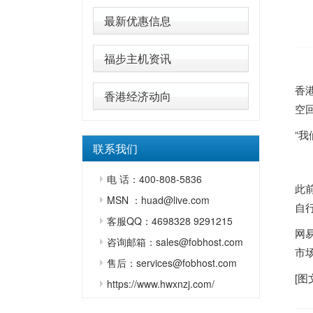
最新优惠信息
福步主机资讯
香
香港经济动向
空
“
联系我们
电 话：400-808-5836
此
MSN ：huad@live.com
自
客服QQ：4698328 9291215
网
咨询邮箱：sales@fobhost.com
市
售后：services@fobhost.com
[图
https://www.hwxnzj.com/