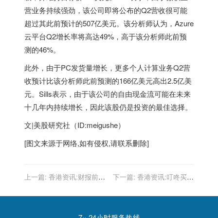
营业务持续强劲，该公司即将公布的Q2营收很可能
超过其此前预计的507亿美元。该分析师认为，Azure
云平台Q2增长率将高达49%，高于该分析师此前预
测的46%。
此外，由于PC发货量增长，更多个人计算业务Q2营
收预计比该分析师此前预测的166亿美元高出2.5亿美
元。Sills表示，由于该公司的自由现金流可能在未来
十几年内持续增长，因此该股仍是投资的最佳选择。
文|美股研究社（ID:meigushe）
[图文来源于网络,如有侵权,请联系删除]
上一篇:
香港资讯:财报前
下一篇:
香港资讯:叮咚买菜
瞻：和苹果“分手”PC市场遇
增资45亿元 经营范围新增共
冷，英特尔未来的增长点在
享单车服务
哪？
7× 24小时服务热线