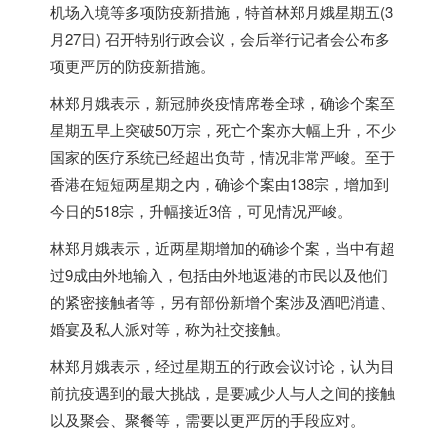
机场入境等多项防疫新措施，特首林郑月娥星期五(3
月27日) 召开特别行政会议，会后举行记者会公布多
项更严厉的防疫新措施。
林郑月娥表示，新冠肺炎疫情席卷全球，确诊个案至
星期五早上突破50万宗，死亡个案亦大幅上升，不少
国家的医疗系统已经超出负苛，情况非常严峻。至于
香港在短短两星期之内，确诊个案由138宗，增加到
今日的518宗，升幅接近3倍，可见情况严峻。
林郑月娥表示，近两星期增加的确诊个案，当中有超
过9成由外地输入，包括由外地返港的市民以及他们
的紧密接触者等，另有部份新增个案涉及酒吧消遣、
婚宴及私人派对等，称为社交接触。
林郑月娥表示，经过星期五的行政会议讨论，认为目
前抗疫遇到的最大挑战，是要减少人与人之间的接触
以及聚会、聚餐等，需要以更严厉的手段应对。