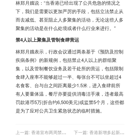
林郑月娥说：“当香港已经出现了公共危急的情况之
下，我们是需要以更加严厉的手段，包括立法禁止从
而去减低、甚至阻止人多聚集的活动，无论这些人多
聚集的活动是在什么处境或者什么行业来进行。”
禁4人以上聚集及管制食肆营运
林郑月娥表示，行政会议通过两条基于《预防及控制
疾病条例》的新规例，包括禁止4人以上的群组聚
集，以及管制餐饮业务及若干处所的营运，包括限制
食肆入座率不能够超过一半、每张台不可以坐超过4
名食客、台与台之间距离最少1.5米，进入食肆前所
有人要量体温，餐厅亦要提供消毒洁手液，违者最高
罚款港币5万(折合约6,500美元)或监禁5个月，这些都
是为了应对公共卫生紧急状态的临时措施。
上一篇:
香港宣布两周禁令
下一篇:
香港新增多起新冠
严禁4人以上公众聚会
病毒感染 政府考虑更严格社