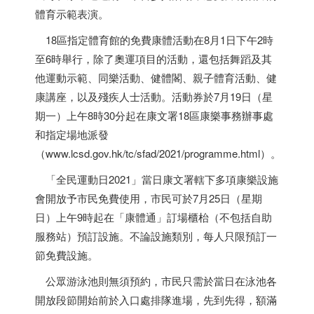
體育示範表演。
18區指定體育館的免費康體活動在8月1日下午2時
至6時舉行，除了奧運項目的活動，還包括舞蹈及其
他運動示範、同樂活動、健體閣、親子體育活動、健
康講座，以及殘疾人士活動。活動券於7月19日（星
期一）上午8時30分起在康文署18區康樂事務辦事處
和指定場地派發
（www.lcsd.gov.hk/tc/sfad/2021/programme.html）。
「全民運動日2021」當日康文署轄下多項康樂設施
會開放予市民免費使用，市民可於7月25日（星期
日）上午9時起在「康體通」訂場櫃枱（不包括自助
服務站）預訂設施。不論設施類別，每人只限預訂一
節免費設施。
公眾游泳池則無須預約，市民只需於當日在泳池各
開放段節開始前於入口處排隊進場，先到先得，額滿