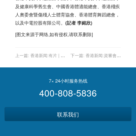
及健康科學舊生會、中國
香港
體適能總會、
香港
殘疾
人奧委會暨傷殘人士體育協會、
香港
體育舞蹈總會，
以及中電控股有限公司。
(記者 李銘欣)
[图文来源于网络,如有侵权,请联系删除]
上一篇:
香港新闻:有片 | 本
下一篇:
香港新闻:資審會舉
地疫情受控 書商踴躍參與
行首次會議 七名成員全部出
書展停辦逾年終重開
席
7× 24小时服务热线
400-808-5836
联系我们