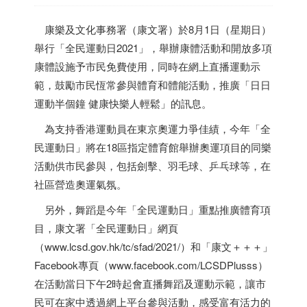
康樂及文化事務署（康文署）於8月1日（星期日）
舉行「全民運動日2021」，舉辦康體活動和開放多項
康體設施予市民免費使用，同時在網上直播運動示
範，鼓勵市民恆常參與體育和體能活動，推廣「日日
運動半個鐘 健康快樂人輕鬆」的訊息。
為支持
香港
運動員在東京奧運力爭佳績，今年「全
民運動日」將在18區指定體育館舉辦奧運項目的同樂
活動供市民參與，包括劍擊、羽毛球、乒乓球等，在
社區營造奧運氣氛。
另外，舞蹈是今年「全民運動日」重點推廣體育項
目，康文署「全民運動日」網頁
（www.lcsd.gov.hk/tc/sfad/2021/）和「康文＋＋＋」
Facebook專頁（www.facebook.com/LCSDPlusss）
在活動當日下午2時起會直播舞蹈及運動示範，讓市
民可在家中透過網上平台參與活動，感受富有活力的