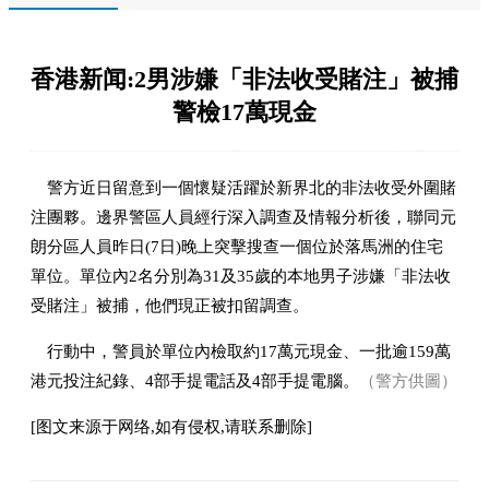
香港新闻:2男涉嫌「非法收受賭注」被捕
警檢17萬現金
警方近日留意到一個懷疑活躍於新界北的非法收受外圍賭
注團夥。邊界警區人員經行深入調查及情報分析後，聯同元
朗分區人員昨日(7日)晚上突擊搜查一個位於落馬洲的住宅
單位。單位內2名分別為31及35歲的本地男子涉嫌「非法收
受賭注」被捕，他們現正被扣留調查。
行動中，警員於單位內檢取約17萬元現金、一批逾159萬
港元投注紀錄、4部手提電話及4部手提電腦。
（警方供圖）
[图文来源于网络,如有侵权,请联系删除]