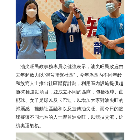
油尖旺民政事務專員余健強表示，油尖旺民政處由
去年起致力以”體育聯繫社區”，今年為區內不同年齡
和族裔人士推出社區體育計劃，利用區內設施提供超
過30種運動項目，並成立不同的區隊，包括板球、曲
棍球、女子足球以及卡巴迪，以增加大家對油尖旺的
歸屬感，推動社區融和以及宣傳油尖旺。而今日的籃
球賽讓不同地區的人士聚首油尖旺，以競技交流，延
續奧運氣氛。