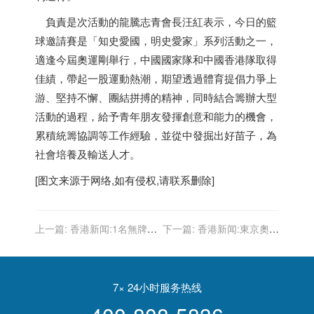
負責是次活動的龍騰志青會長汪紅表示，今日的籃
球邀請賽是「知史愛國，明史愛家」系列活動之一，
適逢今屆奧運剛舉行，中國國家隊和中國
香港
隊取得
佳績，帶起一股運動熱潮，期望透過體育提倡力爭上
游、堅持不懈、團結拼搏的精神，同時結合籌辦大型
活動的過程，給予青年朋友發揮創意和能力的機會，
累積統籌協調等工作經驗，並從中發掘出好苗子，為
社會培養及輸送人才。
[图文来源于网络,如有侵权,请联系删除]
上一篇:
香港新闻:1名無牌收
下一篇:
香港新闻:東京奧運
集商與露天回收場負責人非
港隊代表19日參加巴士巡遊
法處理化學廢物被定罪
市民可一睹風采
7× 24小时服务热线