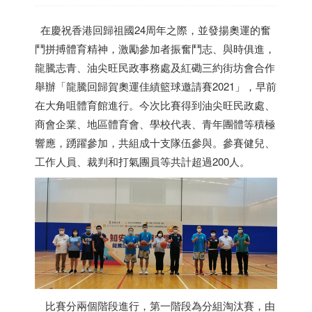
在慶祝
香港
回歸祖國24周年之際，並發揚奧運的奮
鬥拼搏體育精神，激勵參加者振奮鬥志、與時俱進，
龍騰志青、油尖旺民政事務處及紅磡三約街坊會合作
舉辦「龍騰回歸賀奧運佳績籃球邀請賽2021」，早前
在大角咀體育館進行。今次比賽得到油尖旺民政處、
商會企業、地區體育會、學校代表、青年團體等積極
響應，踴躍參加，共組成十支隊伍參與。參賽健兒、
工作人員、裁判和打氣團員等共計超過200人。
比賽分兩個階段進行，第一階段為分組淘汰賽，由