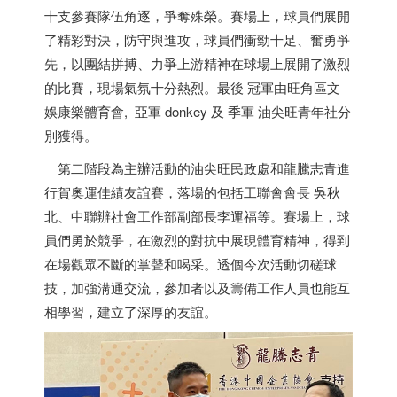
十支參賽隊伍角逐，爭奪殊榮。賽場上，球員們展開
了精彩對決，防守與進攻，球員們衝勁十足、奮勇爭
先，以團結拼搏、力爭上游精神在球場上展開了激烈
的比賽，現場氣氛十分熱烈。最後 冠軍由旺角區文
娛康樂體育會, 亞軍 donkey 及 季軍 油尖旺青年社分
別獲得。
第二階段為主辦活動的油尖旺民政處和龍騰志青進
行賀奧運佳績友誼賽，落場的包括工聯會會長 吳秋
北、中聯辦社會工作部副部長李運福等。賽場上，球
員們勇於競爭，在激烈的對抗中展現體育精神，得到
在場觀眾不斷的掌聲和喝采。透個今次活動切磋球
技，加強溝通交流，參加者以及籌備工作人員也能互
相學習，建立了深厚的友誼。