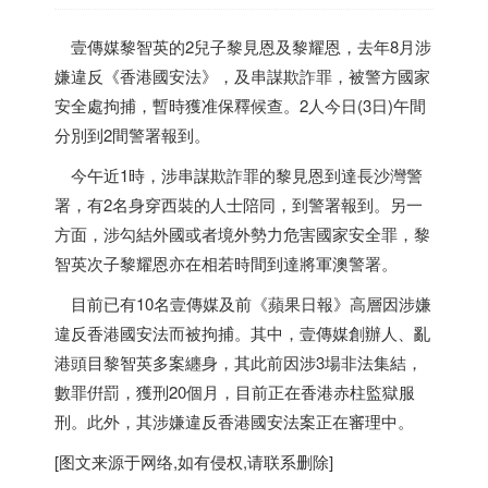
壹傳媒黎智英的2兒子黎見恩及黎耀恩，去年8月涉
嫌違反《
香港
國安法》，及串謀欺詐罪，被警方國家
安全處拘捕，暫時獲准保釋候查。2人今日(3日)午間
分別到2間警署報到。
今午近1時，涉串謀欺詐罪的黎見恩到達長沙灣警
署，有2名身穿西裝的人士陪同，到警署報到。另一
方面，涉勾結外國或者境外勢力危害國家安全罪，黎
智英次子黎耀恩亦在相若時間到達將軍澳警署。
目前已有10名壹傳媒及前《蘋果日報》高層因涉嫌
違反
香港
國安法而被拘捕。其中，壹傳媒創辦人、亂
港頭目黎智英多案纏身，其此前因涉3場非法集結，
數罪倂罰，獲刑20個月，目前正在
香港
赤柱監獄服
刑。此外，其涉嫌違反
香港
國安法案正在審理中。
[图文来源于网络,如有侵权,请联系删除]