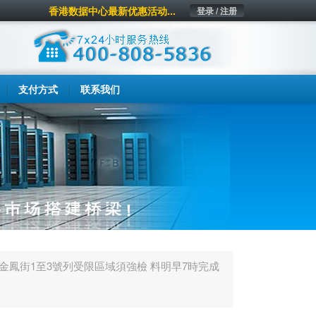
香港数据中心最新优惠活动...
登录 / 注册
支付方式
联系我们
金鳳街1至3號列受限區域須強檢 料明早7時完成