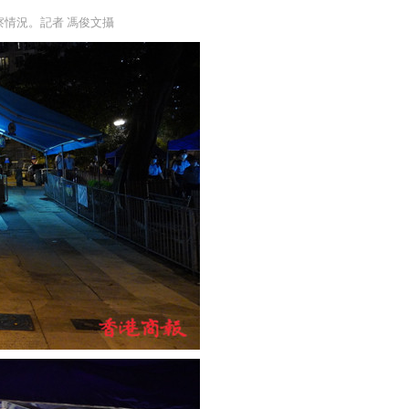
察情況。記者 馮俊文攝