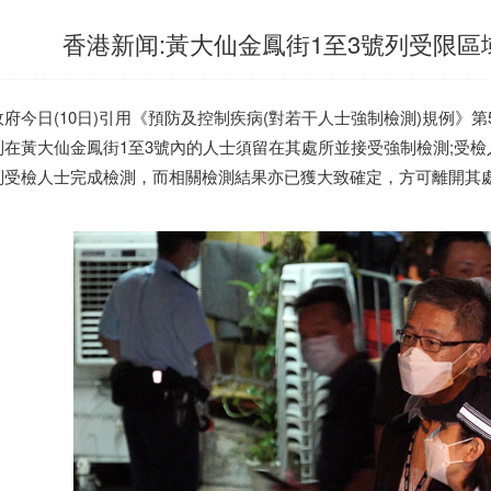
香港新闻:黃大仙金鳳街1至3號列受限區
府今日(10日)引用《預防及控制疾病(對若干人士強制檢測)規例》第5
制在黃大仙金鳳街1至3號內的人士須留在其處所並接受強制檢測;受
別受檢人士完成檢測，而相關檢測結果亦已獲大致確定，方可離開其處所
。