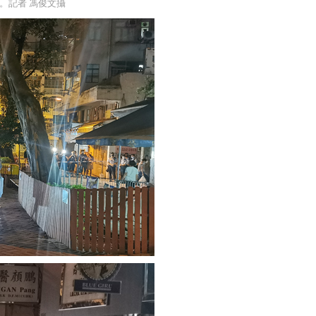
。記者 馮俊文攝