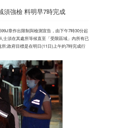
域須強檢 料明早7時完成
99J章作出限制與檢測宣告，由下午7時30分起
檢人士須在其處所等候直至「受限區域」內所有已
;政府目標是在明日(11日)上午約7時完成行