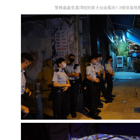
警務處處長蕭澤頤到黃大仙金鳳街1-3號現場視