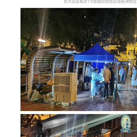
黃大仙金鳳街1-3號圍封受限區域檢測情況