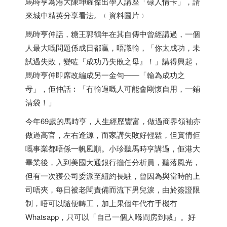
馬時亨為港大陳坤耀傑出學人講座「碌人情卡」，請
來城中精英分享看法。﹙資料圖片﹚
馬時亨仲話，糖王郭鶴年在其自傳中曾經講過，一個
人最大嘅問題係成日都贏，唔識輸，「你太成功，未
試過失敗，變咗『成功乃失敗之母』！」講得興起，
馬時亨仲即席改編成另一金句——「輸為成功之
母」，佢仲話︰「冇輸過嘅人可能會剛愎自用，一鋪
清袋！」
今年69歲的馬時亨，人生經歷豐富，做過商界領袖亦
做過高官，左右逢源，而家講失敗好輕鬆，但實情佢
嘅事業都唔係一帆風順。小珍聽馬時亨講過，佢港大
畢業後，入到美國大通銀行擔任分析員，聽落風光，
但有一次獲公司委派至紐約長駐，曾因為與當時的上
司唔夾，每日被老闆責備而流下男兒淚，由於簽證限
制，唔可以隨便轉工，加上果個年代冇手機冇
Whatsapp，只可以「自己一個人喺間房到喊」。好