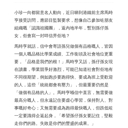
小珍一向都留意名人動向，近日睇到港鐵前主席馬時
亨接受訪問，應節目監製要求，想像自己參加咗朋友
組織嘅「認識祖國團」，返內地半年，暫別孫仔孫
女，佢會寫一封咩信畀佢地？
馬時亨就話，信中會寄語孫兒做個有品格嘅人，皆因
一個人嘅品格比學業成績、工作銜頭及社會地位更重
要，「品格是我們的根！」馬時亨又話，孫仔孫女現
在讀書，學業競爭好激烈，可能已知道社會對佢地有
不同很期望，例如跑步要跑得快、要成為班上受歡迎
的人，這些「統統都會有壓力」，但最重要仍然是
「做個有品格的人」。馬時亨喺信中直言，無需要做
最高分嘅人，但永遠記住要虛心學習，保持對人、對
事嘅好奇心；又無需要成為跑得最快嘅人，但跌低咗
一定要識得企返起身，「希望孫仔孫女要記住，堅毅
走你們的路。失敗是你們的豐盛的成果。」