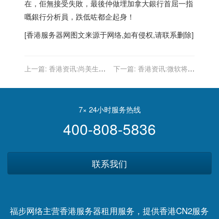
在，佢無接受失敗，最後仲做埋加拿大銀行首屈一指
嘅銀行分析員，跌低咗都企起身！
[
香港服务器
网图文来源于网络,如有侵权,请联系删除]
上一篇:
香港资讯:尚美生活
下一篇:
香港资讯:微软将以
推出虚拟员工，酒店x元宇
近700亿美元收购动视暴雪
宙能擦出多大火花？
成全球第三大游戏公司
7× 24小时服务热线
400-808-5836
联系我们
福步网络主营香港服务器租用服务，提供香港CN2服务