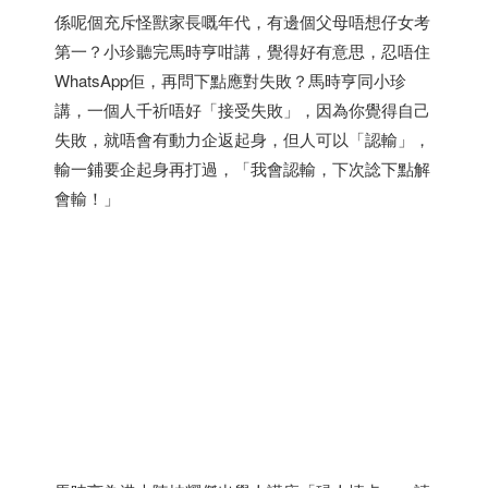
係呢個充斥怪獸家長嘅年代，有邊個父母唔想仔女考
第一？小珍聽完馬時亨咁講，覺得好有意思，忍唔住
WhatsApp佢，再問下點應對失敗？馬時亨同小珍
講，一個人千祈唔好「接受失敗」，因為你覺得自己
失敗，就唔會有動力企返起身，但人可以「認輸」，
輸一鋪要企起身再打過，「我會認輸，下次諗下點解
會輸！」