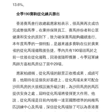
13.6%。
全季190賽駒從化練兵勝出
香港
賽馬會行政總裁應家柏表示，很高興再次成功
完成整個馬季，在秉持保障員工、賽馬持份者和公眾
健康和安全的原則下，致力確保賽馬能夠繼續進行。
本年度馬季的一個特點，是越來越多賽駒在位於廣東
省的從化馬場備戰後告捷。季內共有190場頭馬於之
前一仗後在從化備戰，回港後隨即獲勝，今季冠軍練
馬師方嘉柏馬房佔了當中29場。
應家柏續稱，從化馬場的願景正收穫成果，成績可
喜，他期待在這個良好基礎上，從化馬場未來可配合
沙田馬房的大規模設施升級計劃，為沙田馬房的馬匹
提供安身之處，屆時從化馬場將發揮更大作用。他
說，從化馬場是目前內地唯一達至國際標準的純種馬
匹訓練中心及馬場，深信從化馬場除了可以為
香港
賽