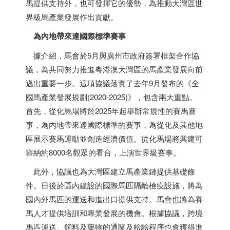
馬提供支持外，也可發揮它的優勢，為推動大灣區世
界級馬產業發展作出貢獻。
為內地帶來達國際標準賽事
據介紹，馬會於5月與廣州市政府簽署框架合作協
議，為共同努力推進粵港澳大灣區的馬產業發展向前
邁出重要一步。這項協議落實了去年9月發布的《全
國馬產業發展規劃(2020-2025)》，包含兩大重點。
首先，從化馬場將於2025年起舉辦常規性的賽馬賽
事，為內地帶來達國際標準的賽事，為從化及其他地
區展示賽馬運動並創造經濟價值。從化馬場將興建可
容納約8000名觀眾的看台，上演世界級賽事。
此外，協議也為大灣區建立馬產業鏈提供基礎條
件。日後於區內建設的國際馬匹隔離檢疫設施，將為
國內外馬匹的運送和進出口提供支持。馬會也將為賽
馬人才提供培訓和專業發展的機會。根據協議，跨境
馬匹運送、飼料及藥物的通關及檢驗程序也會獲得進