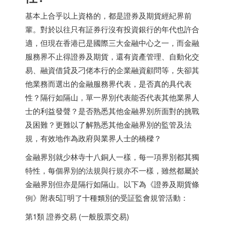
基本上合乎以上資格的，都是證券及期貨經紀界前
輩。對於以往只有証券行沒有投資銀行的年代也許合
適，但現在香港已是國際三大金融中心之一，而金融
服務界不止得證券及期貨，還有資產管理、自動化交
易、融資借貸及刁佬本行的企業融資顧問等，失卻其
他業務而選出的金融服務界代表，是否真的具代表
性？隔行如隔山，單一界別代表能否代表其他業界人
士的利益發聲？是否熟悉其他金融界別所面對的挑戰
及困難？更難以了解熟悉其他金融界別的監管及法
規，有效地作為政府與業界人士的橋樑？
金融界別就少林寺十八銅人一樣，每一項界別都其獨
特性，每個界別的法規與行規亦不一樣，雖然都屬於
金融界別但亦是隔行如隔山。以下為《證券及期貨條
例》附表5訂明了十種類別的受証監會規管活動：
第1類 證券交易 (一般股票交易)