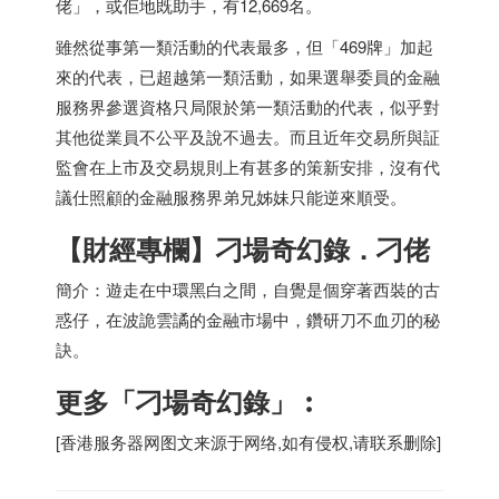
佬」，或佢地既助手，有12,669名。
雖然從事第一類活動的代表最多，但「469牌」加起
來的代表，已超越第一類活動，如果選舉委員的金融
服務界參選資格只局限於第一類活動的代表，似乎對
其他從業員不公平及說不過去。而且近年交易所與証
監會在上市及交易規則上有甚多的策新安排，沒有代
議仕照顧的金融服務界弟兄姊妹只能逆來順受。
【財經專欄】刁場奇幻錄．刁佬
簡介：遊走在中環黑白之間，自覺是個穿著西裝的古
惑仔，在波詭雲譎的金融市場中，鑽研刀不血刃的秘
訣。
更多「刁場奇幻錄」︰
[
香港服务器
网图文来源于网络,如有侵权,请联系删除]