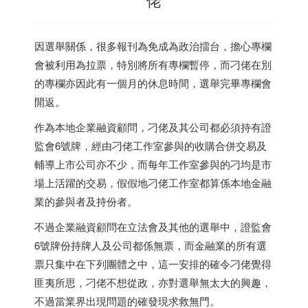
因選舉關係，很多報刊為免成為政治擂台，擔心專欄
會被利用為拉票，特別將所有專欄暫停，而刁佬在別
的專欄亦因此有一個月的休息時間，選舉完畢專欄會
開返。
作為本地企業融資顧問，刁佬及其公司都必須持有證
監會6號牌，經由刁佬工作室參與的收購合併交易及
輔導上市公司亦不少，而每年工作室參與的刁均是市
場上活躍的交易，假假地刁佬工作室都算係本地金融
業的參與者及持份者。
不過企業融資顧問在立法會及其他的選舉中，證監會
6號牌份持牌人及公司都係無票，而金融業的所有選
票只集中在下列團體之中，這一安排的確令刁佬覺得
匪夷所思，刁佬不想從政，亦對選舉無太大的興趣，
不過當業界出現問題的確發現求救無門。