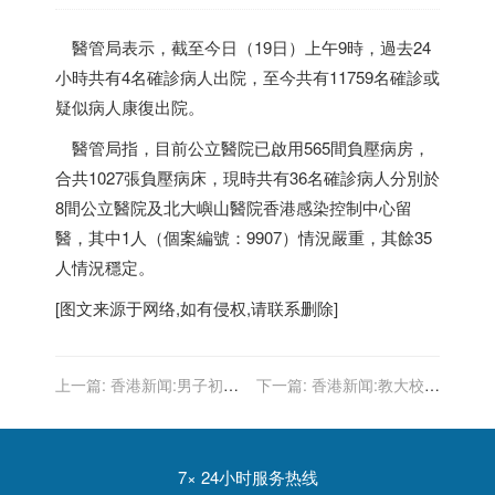
醫管局表示，截至今日（19日）上午9時，過去24
小時共有4名確診病人出院，至今共有11759名確診或
疑似病人康復出院。
醫管局指，目前公立醫院已啟用565間負壓病房，
合共1027張負壓病床，現時共有36名確診病人分別於
8間公立醫院及北大嶼山醫院
香港
感染控制中心留
醫，其中1人（個案編號：9907）情況嚴重，其餘35
人情況穩定。
[图文来源于网络,如有侵权,请联系删除]
上一篇:
香港新闻:男子初步
下一篇:
香港新闻:教大校長
確診 袁國勇：樣本疑受診所
張仁良網上迎新生 勉勵探索
疫苗滅活病毒污染
新知識廣結良朋
7× 24小时服务热线