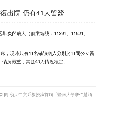
復出院 仍有41人留醫
炎的病人（個案編號：11891、11921、
床，現時共有41名確診病人分別於11間公立醫
）情況嚴重，其餘40人情況穩定。
新闻:嶺大中文系教授獲首屆「暨南大學詹伯慧語言
學獎」一等獎