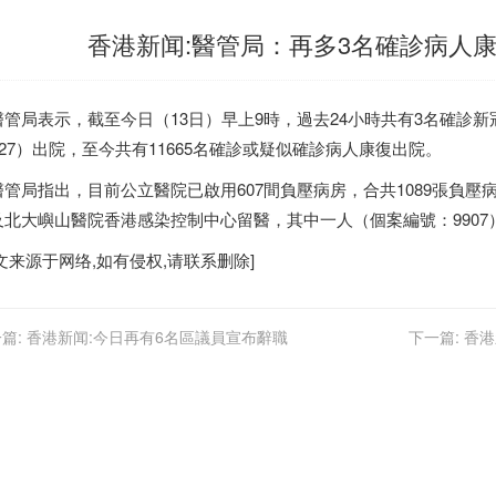
香港新闻:醫管局：再多3名確診病人康
管局表示，截至今日（13日）早上9時，過去24小時共有3名確診新冠肺
927）出院，至今共有11665名確診或疑似確診病人康復出院。
管局指出，目前公立醫院已啟用607間負壓病房，合共1089張負壓病
及北大嶼山醫院
香港
感染控制中心留醫，其中一人（個案編號：9907
文来源于网络,如有侵权,请联系删除]
篇:
香港新闻:今日再有6名區議員宣布辭職
下一篇:
香港