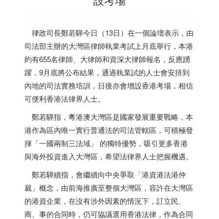
律政司長鄭若驊今日（13日）在一個論壇表示，由
司法部主辦的大灣區律師執業考試上月底舉行，本港
約有655名律師、大律師和資深大律師報名，反應踴
躍，9月底將公布結果，通過執業試的人士會安排到
內地的司法實務培訓，日後亦會增設
香港
考場，相信
可便利
香港
法律界人士。
鄭若驊指，粵港澳大灣區是國家發展重要戰略，本
港作為區內唯一實行普通法的司法管轄區，可積極發
揮「一國兩制三法域」 的獨特優勢，吸引更多
香港
與海外投資進入大灣區，希望法律界人士把握機遇。
鄭若驊續指，會繼續向中央爭取「港資港法港仲
裁」概念，由前海推廣至整個大灣區，容許在大灣區
的港資企業，在沒有涉外因素的情況下，訂立民、
商、事的合同時，仍可協議選用
香港
法律，作為合同