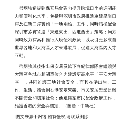
鄧炳強還提到保安局會致力提升跨境口岸的通關能
力和便利化水平，包括與深圳市政府推進重建皇崗口
岸及在新口岸實施「一地兩檢」工作，同時積極配合
深圳市落實貨運「東進東出、西進西出」策略；局方
同時致力探索和推行入境便利政策，以吸引更多來自
世界各地和大灣區人才來港發展，促進大灣區內人才
互動。
鄧炳強其後指出保安局及轄下各紀律部隊會繼續與
大灣區各城市相關單位合力建設更高水平「平安大灣
區」，共同維護三地社會安全，而其在港出生、工
作、生活，體會到
香港
安定繁榮、市民安居樂業是離
不開安全和穩定社會；他還期望市民配合政府工作，
維護
香港
的安全與穩定。（圖源：中新社）
[图文来源于网络,如有侵权,请联系删除]