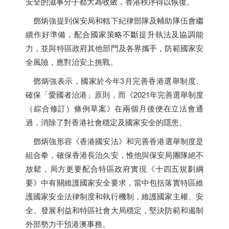
安全的滋事分子都大為收斂，
香港
秩序得以恢復。
鄧炳強提到保安局和轄下紀律部隊及輔助隊伍會繼
續作好準備，配合國家策略不斷提升執法及協調能
力，並與特區政府其他部門及各界攜手，防範國家安
全風險，應對治安上挑戰。
鄧炳強表示，國家於今年3月完善
香港
選舉制度、
確保「愛國者治港」原則，而《2021年完善選舉制度
（綜合修訂）條例草案》在兩個月後便在立法會通
過，消除了對
香港
社會穩定及國家安全的隱患。
鄧炳強形容《
香港
國安法》和完善
香港
選舉制度是
組合拳，確保
香港
長治久安，惟他與保安局團隊絕不
放鬆，局方更要配合特區政府實現《十四五規劃綱
要》中有關維護國家安全要求，當中包括落實特區維
護國家安全法律制度和執行機制，維護國家主權、安
全、發展利益和特區社會大局穩定，堅決防範和遏制
外部勢力干預港澳事務。