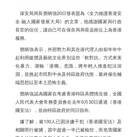
保安局局長鄧炳強20日發表題為《全力維護
香港
安
全 融入國家發展大局》的文章，他感謝國家與行政
長官的信任，讓自己可在保良局局長這崗位上為
香港
服務。
鄧炳強表示，外部勢力和其在港代理人由前年年中
起利用媒體及藝術文化界別這些「軟對抗」方式來美
化暴力、灌輸「港獨」意識，將年輕人推進犯法深
淵，並挑起市民對中央及特區政府仇恨，最終催生極
端思想以至本土恐怖主義。
鄧炳強認為國家在考慮
香港
特區具體情況後，全國
人民代表大會常務委員會在去年6月30日通過《
香港
國安法》，並由特區政府於同日頒布。
據了解，逾130人已因涉嫌干犯《
香港
國安法》及
相關罪行被捕，當中超過一半已被檢控，而危害國家