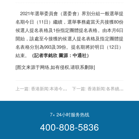
2021年選舉委員會（選委會）界別分組一般選舉提
名期今日（11日）繼續，選舉事務處當天共接獲80份
候選人提名表格及1份指定團體提名表格。由本月6日
開始，該處至今接獲的候選人提名表格及指定團體提
名表格分別為993及39份。提名期將於明日（12日）
結束。
（記者李銘欣 圖源：中通社）
[图文来源于网络,如有侵权,请联系删除]
上一篇:
香港新闻:本港今天
下一篇:
香港新闻:各界續評
有逾6.5萬人接種新冠疫苗
教協解散 梁振英：或緩兵之
計以銷毀證據
7× 24小时服务热线
400-808-5836