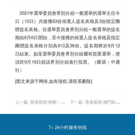
2021年選舉委員會界別分組一般選舉的選舉主任今
日（
10日
）共接獲63份候選人提名表格及3份指定團
體提名表格。自選舉委員會界別分組一般選舉的提名
期由8月6日開始，至今接獲的候選人提名表格及指定
團體提名表格分別為913及38份。提名期將於8月12
日結束。如某選舉委員會界別分組屬有競逐選舉，便
須於9月19日就該界別分組進行投票。（圖源：中通
社）
[图文来源于网络,如有侵权,请联系删除]
上一篇:
香港新闻:林鄭：最
下一篇:
香港新闻:澳門終止
後一份施政報告應展現解決
即時預防狀態 乘飛機離境需
土地房屋問題的決心
持48小時內檢測證明
7× 24小时服务热线