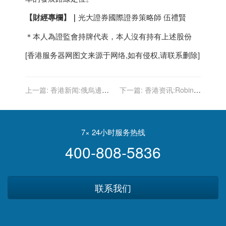
【財經專欄】
｜
光大證券國際證券策略師 伍禮賢
＊本人為證監會持牌代表，本人沒有持有上述股份
[
香港服务器
网图文来源于网络,如有侵权,请联系删除]
上一篇:
香港新闻:俄烏邊境
下一篇:
香港资讯:Robin：
硝煙再起 能源價格虎躍龍
SEO从业者打造个人品牌的
騰 慎防蝴蝶效應｜林子傑
八个建议，白杨SEO实战举
例
7× 24小时服务热线
400-808-5836
联系我们