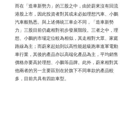
而在「造車新勢力」的三股之中，由於蔚來沒有回流
港股上市，因此投資者對其或未必如理想汽車、小鵬
汽車般熟悉。與上述傳統三車企不同，「造車新勢
力」三股目前仍處相對初步發展階段。三者之中，理
想、小鵬的市場定位較為相似，其走相對大眾、家庭
路線為主；而蔚來起始則以高性能超級跑車進軍電動
車行業，其後的產品亦以高端化產品為主，平均銷售
價格亦要高於理想、小鵬等品牌。此外，蔚來相對其
他兩者的另一主要區別在於旗下不同車款的產品較
多，目前共具有四款車型。