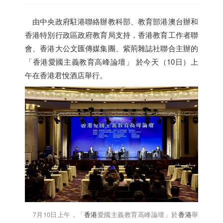
由中央政府駐港聯絡辦教科部、教育部港澳台辦和
香港
特別行政區政府教育局支持，
香港
教育工作者聯
會、
香港
大公文匯傳媒集團、紫荊雜誌社聯合主辦的
「
香港
愛國主義教育高峰論壇」 於今天（10日）上
午在
香港
君悅酒店舉行。
7月10日上午，「
香港
愛國主義教育高峰論壇」於
香港
舉