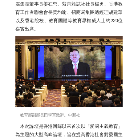
媒集團董事長姜在忠、紫荊雜誌社社長楊勇、
香港
教
育工作者聯會會長黃均瑜、招商局集團總經理胡建華
以及
香港
院校、教育團體等教育界權威人士約220位
嘉賓出席。
教育部副部長田學軍致辭。中新社
本次論壇是
香港
回歸以來首次以「愛國主義教育」
為主題的大型高峰論壇，旨在提高
香港
社會對愛國主