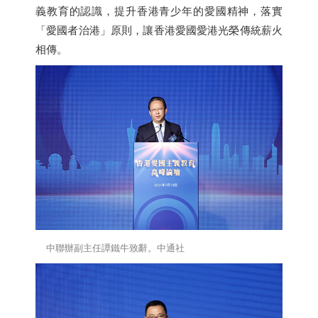
義教育的認識，提升
香港
青少年的愛國精神，落實
「愛國者治港」原則，讓
香港
愛國愛港光榮傳統薪火
相傳。
中聯辦副主任譚鐵牛致辭。中通社