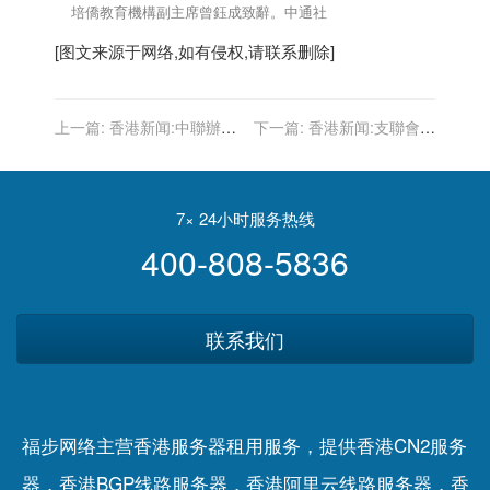
培僑教育機構副主席曾鈺成致辭。中通社
[图文来源于网络,如有侵权,请联系删除]
上一篇:
香港新闻:中聯辦：
下一篇:
香港新闻:支聯會宣
強烈譴責歐洲議會顛倒黑白
布遣散所有職員 7名常委
詆毀香港國安法
「跳船」辭職
7× 24小时服务热线
400-808-5836
联系我们
福步网络主营香港服务器租用服务，提供香港CN2服务
器，香港BGP线路服务器，香港阿里云线路服务器，香