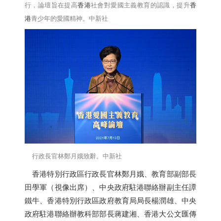
行，論壇旨在提高
香港
社會對愛國主義教育的認識，提升
香
港
青少年的愛國精神。中新社
行政長官林鄭月娥致辭。中新社
香港
特別行政區行政長官林鄭月娥、教育部副部長
田學軍（視像出席）、中央政府駐港聯絡辦副主任譚
鐵牛、
香港
特別行政區政府教育局局長楊潤雄、中央
政府駐港聯絡辦教科部部長蔣建湘、
香港
大公文匯傳