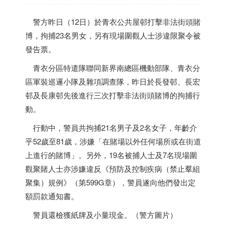
警方昨日（12日）於青衣公共屋邨打擊非法街頭賭
博，拘捕23名男女，另有現場圍觀人士涉違限聚令被
發告票。
青衣分區特遣隊聯同新界南總區機動部隊、青衣分
區軍裝巡邏小隊及雜項調查隊，昨日於長發邨、長宏
邨及長康邨先後進行三次打擊非法街頭賭博的拘捕行
動。
行動中，警員共拘捕21名男子及2名女子，年齡介
乎52歲至81歲，涉嫌「在賭場以外任何場所或在街道
上進行的賭博」。另外，19名被捕人士及7名現場圍
觀聚賭人士亦涉嫌違反《預防及控制疾病（禁止羣組
聚集）規例》（第599G章），警員遂向他們發出定
額罰款通知書。
警員還檢獲紙牌及小量現金。（警方圖片）