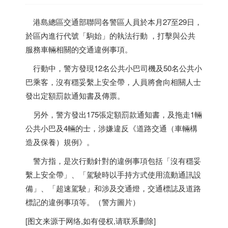
港島總區交通部聯同各警區人員於本月27至29日，
於區內進行代號「駒始」的執法行動 ，打擊與公共
服務車輛相關的交通違例事項。
行動中，警方發現12名公共小巴司機及50名公共小
巴乘客，沒有穩妥繫上安全帶，人員將會向相關人士
發出定額罰款通知書及傳票。
另外，警方發出175張定額罰款通知書，及拖走1輛
公共小巴及4輛的士，涉嫌違反《道路交通（車輛構
造及保養）規例》。
警方指，是次行動針對的違例事項包括「沒有穩妥
繫上安全帶」、「駕駛時以手持方式使用流動通訊設
備」、「超速駕駛」和涉及交通燈，交通標誌及道路
標記的違例事項等。（警方圖片）
[图文来源于网络,如有侵权,请联系删除]