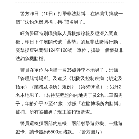
警方昨日（10日）打擊非法賭博，在缽蘭街搗破一
個非法釣魚機賭檔，拘捕6名男子。
旺角警區特別職務隊人員根據線報及經深入調查
後，昨日下午展開代號「蓄勢」的反非法賭博行動，
突擊搜查砵蘭街124至128號一單位，搗破一個懷疑非
法釣魚機賭檔。
警員在單位內拘捕一名35歲姓李本地男子，涉嫌
「管理賭博場所」及違反《預防及控制疾病（規定及
指示）（業務及場所）規例》（第599F章）；另外2
名本地男子、1名持雙程證的內地男子及2名非華裔男
子，年齡介乎27至41歲，涉嫌「在賭博場所內賭博」
被捕。所有被捕男子現正被扣留調查。
警員還檢獲兩部釣魚機、兩部射擊遊戲機、一批遊
戲卡、讀卡器約5500元賭款。（警方圖片）