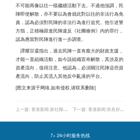
不可能再像以往一樣繼續活動下去。不過他強調，民
陣即使解散，亦不要以為會就此對以往的非法行為免
責，認為必須對民陣的非法行為進行追究。他引述警
方指，正積極跟進民陣違反《社團條例》內的罪行，
認為應當對民陣進行進一步調查。
譚耀宗還指出，過去民陣一直有龐大的財政支援，
才能一直組織活動，如今該組織宣布解散，其涉及的
資產流向，值得注意。他認為，必須關注民陣這些資
產流向，防止其流入其他反中亂港的平台。
[图文来源于网络,如有侵权,请联系删除]
上一篇:
香港新闻:新社聯：
下一篇:
香港新闻:吳良好：
「民陣」解散屬咎由自取 支
「民陣」罪行罄竹難書 支持
持警方繼續展開相關調查
警方續追查其資金用途
7× 24小时服务热线