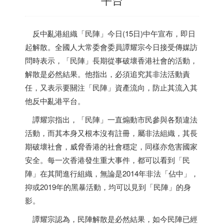
反中亂港組織「民陣」今日(15日)中午宣布，即日
起解散。全國人大常委會委員譚耀宗今日接受傳媒訪
問時表示，「民陣」長期從事破壞
香港
社會的活動，
解散是必然結果。他指出，必須追究其非法活動責
任，又表示要關注「民陣」資產流向，防止其流入其
他反中亂港平台。
譚耀宗指出，「民陣」一直煽動市民參與各類違法
活動，而其本身又根本沒有註冊，屬非法組織，其長
期破壞社會，威脅
香港
的社會穩定，同樣亦危害國家
安全。每一次
香港
發生重大事件，都可以看到「民
陣」在其間進行組織，無論是2014年非法「佔中」，
抑或2019年的黑暴活動，均可以見到「民陣」的身
影。
譚耀宗認為，民陣解散是必然結果，如今民陣已經