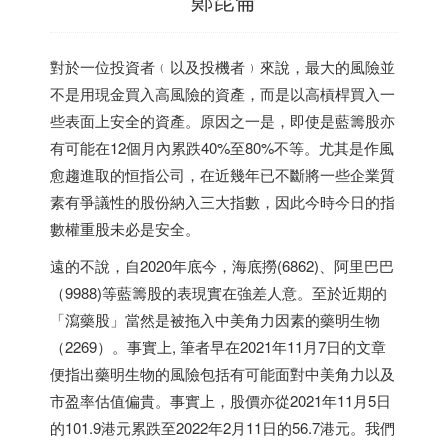
對於一位投資者﹙以及投機者﹚來說，最大的風險並
不是用現金買入高風險的資產，而是以高槓桿買入一
些表面上安全的資產。原因之一是，即使是藍籌股亦
有可能在12個月內累跌40%至80%不等。尤其是作風
愈趨進取的恒指公司，在近幾年已不斷將一些企業質
素有爭議性的股份納入三大指數，因此今時今日的指
數權重股未必是安全。
遠的不說，自2020年底今，海底撈(6862)、阿里巴巴
（9988)等藍籌股的表現實在強差人意。至於近期的
「瀉藥股」當然是被拖入中美角力因素的藥明生物
（2269）。事實上, 筆者早在2021年11月7日的文章
便指出藥明生物的風險包括有可能面對中美角力以及
市盈率估值偏貴。事實上，股價亦從2021年11月5日
的101.9港元累跌至2022年2月11日的56.7港元。我們