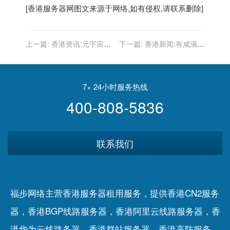
[
香港服务器
网图文来源于网络,如有侵权,请联系删除]
上一篇:
香港资讯:元宇宙让
下一篇:
香港新闻:有咸濕佬
扎克伯格跌出富豪榜前10 个
就有美人計 微信女Sell股
人财富减少了近400亿美元
犯法 燈神都「瀨嘢」？｜
刁佬
7× 24小时服务热线
400-808-5836
联系我们
福步网络主营香港服务器租用服务，提供香港CN2服务
器，香港BGP线路服务器，香港阿里云线路服务器，香
港华为云线路务器，香港群站服务器，香港高防服务