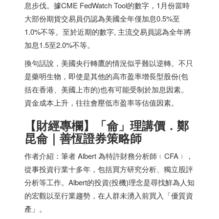
息步伐。據CME FedWatch Tool的數字，1月份當時
大部份期貨交易員仍認為美國全年僅加息0.5%至
1.0%不等。至於近期的數字, 主流交易員認為全年將
加息1.5至2.0%不等。
換句話說，美國央行轉鷹的情況似乎難以逆轉。不只
是藥明生物，即使是其他的高市盈率增長型股份(包
括在香港、美國上市的)也有可能受制於加息因素。
資金成本上升，往往會壓低市盈率等估值因素。
【財經專欄】「侖」理講價．鄭
昆侖｜善恆證券策略師
作者介紹：筆者 Albert 為特許財務分析師﹙CFA﹚，
從事投資行業十多年，包括買方研究分析、獨立股評
分析等工作。Albert的投資(投機)理念是尋找鮮為人知
的宏觀以至行業趨勢，在人群未湧入前買入「優質資
產」。