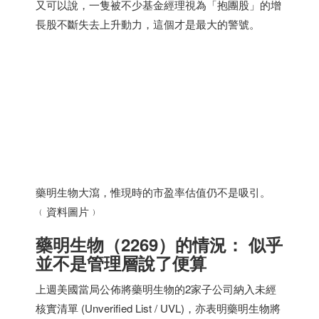
又可以說，一隻被不少基金經理視為「抱團股」的增
長股不斷失去上升動力，這個才是最大的警號。
藥明生物大瀉，惟現時的市盈率估值仍不是吸引。
﹙資料圖片﹚
藥明生物（2269）的情況： 似乎
並不是管理層說了便算
上週美國當局公佈將藥明生物的2家子公司納入未經
核實清單 (Unverified List / UVL)，亦表明藥明生物將