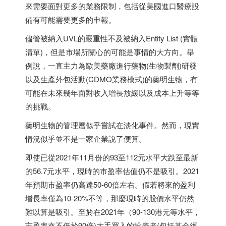
來需要面對更多的業務限制，包括從美國進口醫療設
備有可能需要更多的申報。
儘管被納入UVL的嚴重性不及被納入Entity List (實體
清單)，但是市場所關心的可能是事情的大方向。舉
例說，一直主力為歐美藥廠進行藥物(生物製劑)研發
以及生產外包活動(CDMO業務模式)的藥明生物，有
可能在未來幾年面對收入增長放緩以及成本上升等等
的挑戰。
藥明生物的管理層似乎嘗試在淡化事件。然而，現實
情況似乎並不是一家企業說了便算。
即使已從2021年11月份的93至112元水平大跌至最新
的56.7元水平，現時的市盈率估值仍不是吸引。2021
年預期市盈率仍高達50-60倍左右。假若將來的盈利
增長率僅為10-20%不等，那麼現時的股價水平仍然
難以算是吸引。至於在2021年（90-130港元等水平，
市盈率亦不低於90倍)大手買入的投資者(包括基金經