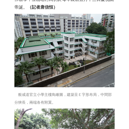
帝誕。
（記者唐信恒）
般咸道官立小學主樓鳥瞰圖，建築呈Ｅ字形布局，中間部
分狹長，兩端各有附翼。