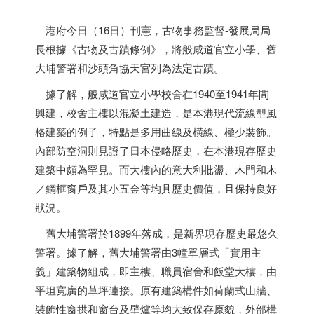
港府今日（16日）刊憲，古物事務監督-發展局局
長根據《古物及古蹟條例》，將般咸道官立小學、舊
大埔警署和沙頭角協天宮列為法定古蹟。
據了解，般咸道官立小學校舍在1940至1941年間
興建，校舍主樓以混凝土建造，是本港現代流線型風
格建築的例子，特點是多用曲線及橫線、極少裝飾。
內部防空洞則見證了日本侵略歷史，在本港現存歷史
建築中頗為罕見。而大樓內的意大利批盪、木門和木
／鋼框窗戶及其小五金等均具歷史價值，且保持良好
狀況。
舊大埔警署於1899年落成，是新界現存歷史最悠久
警署。據了解，舊大埔警署由3幢單層式「實用主
義」建築物組成，即主樓、職員宿舍和飯堂大樓，由
平坦寬廣的草坪連接。原有建築構件如荷蘭式山牆、
裝飾性窗拱和窗台及壁爐等均大致保存原貌，外部構