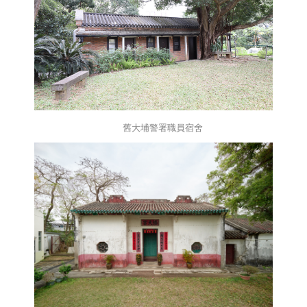
舊大埔警署職員宿舍