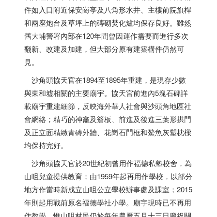
件如入口附近保安崗亭及八角形水井、主樓前院旗桿
和兩座炮台及草坪上的磚砌焚化爐均保存良好。雖然
舊大埔警署內部在120年間曾因運作需要而進行多次
翻新、改建及加建，但大部分原有建築構件仍然可
見。
沙角頭協天官在1894至1895年重建，是現存少數
與東和墟相關的主要廟宇。協天宮前進內5塊石碑詳
載廟宇重建細節，反映海外華人社會與沙頭角地區社
會網絡；精巧的神龕及簷板、前進及後進三葉形拱門
及正立面精緻青磚外牆、花崗石門框和鰲魚灰塑枕樑
均保持完好。
沙角頭協天官於20世紀初曾用作福德私塾校舍，為
山咀兒童提供教育；由1959年起再用作學校，以部分
地方作當時新成立山咀公立學校辦事處及課室；2015
年則起用戰前原名福德學社小學。廟宇現時已不再用
作教學，惟山咀村民仍於每年農曆五月十三日慶祝關